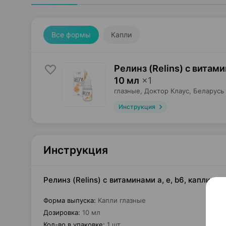
Все формы
Капли
Релинз (Relins) с витами
10 мл
×
1
глазные,
Доктор Клаус
, Беларусь
Инструкция
Инструкция
Релинз (Relins) с витаминами a, e, b6, капли гл
Форма выпуска
:
Капли глазные
Дозировка
:
10 мл
Кол-во в упаковке
:
1 шт.