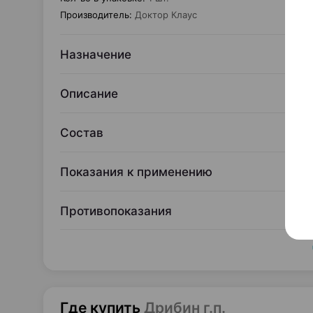
Производитель
:
Доктор Клаус
Назначение
Описание
Состав
Показания к применению
Противопоказания
Где купить
Дрибин г.п.