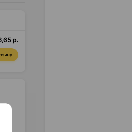
6,65 р.
орзину