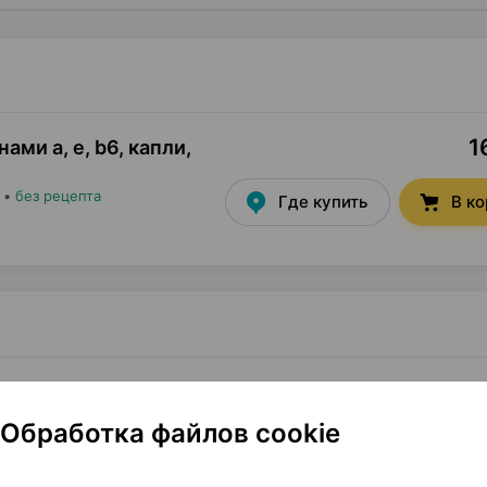
1
нами a, e, b6, капли
,
•
без рецепта
Где купить
В к
азные, 10 мл ×1, Доктор Клаус Беларусь
Обработка файлов cookie