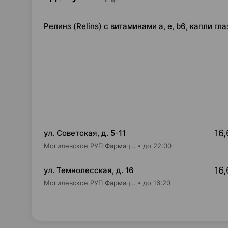
Релинз (Relins) с витаминами a, e, b6, капли гл
16,
ул. Советская, д. 5-11
Могилевское РУП Фармация Центральная районная аптека №31
до 22:00
16,
ул. Темнолесская, д. 16
Могилевское РУП Фармация Аптека №147
до 16:20