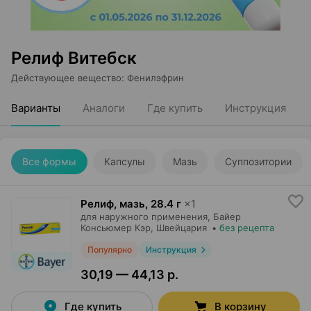
Релиф Витебск
Действующее вещество
:
Фенилэфрин
Варианты
Аналоги
Где купить
Инструкция
Все формы
Капсулы
Мазь
Суппозитории
Релиф, мазь
,
28.4 г
×
1
для наружного применения,
Байер
Консьюмер Кэр
, Швейцария
•
без рецепта
Популярно
Инструкция
30,19 — 44,13 р.
Где купить
В корзину