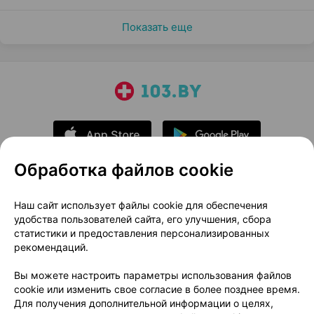
Показать еще
Обработка файлов cookie
О проекте
Новости проекта
Наш сайт использует файлы cookie для обеспечения
удобства пользователей сайта, его улучшения, сбора
Размещение рекламы
Медицинский маркетинг
статистики и предоставления персонализированных
Публичный договор
Доставка
рекомендаций.
Пользовательское соглашение
Вы можете настроить параметры использования файлов
Способы оплаты
Вакансии
Партнеры
cookie или изменить свое согласие в более позднее время.
Написать руководителю 103.by
Для получения дополнительной информации о целях,