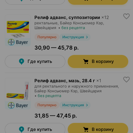
Релиф адванс, суппозитории
×
12
ректальные,
Байер Консьюмер Кэр
,
Швейцария
•
без рецепта
Популярно
Инструкция
30,90 — 45,78 р.
Где купить
В корзину
Релиф адванс, мазь
,
28.4 г
×
1
для ректального и наружного применения,
Байер Консьюмер Кэр
, Швейцария
•
без рецепта
Популярно
Инструкция
31,85 — 47,45 р.
Где купить
В корзину