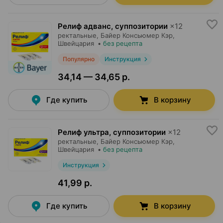
Релиф адванс, суппозитории
×
12
ректальные,
Байер Консьюмер Кэр
,
Швейцария
•
без рецепта
Популярно
Инструкция
34,14 — 34,65 р.
Где купить
В корзину
Релиф ультра, суппозитории
×
12
ректальные,
Байер Консьюмер Кэр
,
Швейцария
•
без рецепта
Инструкция
41,99 р.
Где купить
В корзину