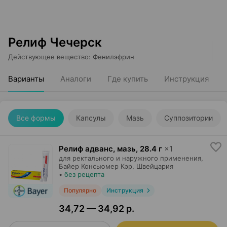
Релиф Чечерск
Действующее вещество
:
Фенилэфрин
Варианты
Аналоги
Где купить
Инструкция
Все формы
Капсулы
Мазь
Суппозитории
Релиф адванс, мазь
,
28.4 г
×
1
для ректального и наружного применения,
Байер Консьюмер Кэр
, Швейцария
•
без рецепта
Популярно
Инструкция
34,72 — 34,92 р.