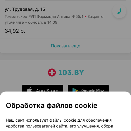
ул. Трудовая, д. 15
Гомельское РУП Фармация Аптека №55/1
Закрыто
уточняйте
обновл. в 14:09
34,92 р.
Показать еще
Обработка файлов cookie
О проекте
Новости проекта
Наш сайт использует файлы cookie для обеспечения
удобства пользователей сайта, его улучшения, сбора
Размещение рекламы
Медицинский маркетинг