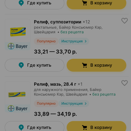
Где купить
В корзину
Релиф, суппозитории
×
12
ректальные,
Байер Консьюмер Кэр
,
Швейцария
•
без рецепта
Популярно
Инструкция
33,21 — 33,70 р.
Где купить
В корзину
Релиф, мазь
,
28.4 г
×
1
для наружного применения,
Байер
Консьюмер Кэр
, Швейцария
•
без рецепта
Популярно
Инструкция
33,89 — 34,19 р.
Где купить
В корзину