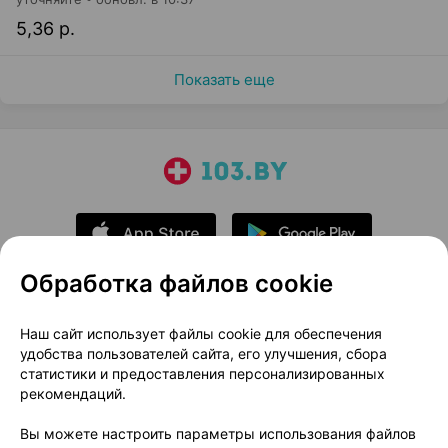
5,36 р.
Показать еще
Обработка файлов cookie
О проекте
Новости проекта
Наш сайт использует файлы cookie для обеспечения
удобства пользователей сайта, его улучшения, сбора
Размещение рекламы
Медицинский маркетинг
статистики и предоставления персонализированных
Публичный договор
Доставка
рекомендаций.
Пользовательское соглашение
Вы можете настроить параметры использования файлов
Способы оплаты
Вакансии
Партнеры