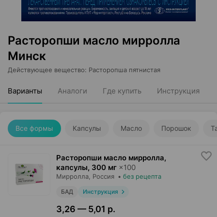
Расторопши масло мирролла
Минск
Действующее вещество
:
Расторопша пятнистая
Варианты
Аналоги
Где купить
Инструкция
Все формы
Капсулы
Масло
Порошок
Т
Расторопши масло мирролла,
капсулы
,
300 мг
×
100
Мирролла
, Россия
•
без рецепта
БАД
Инструкция
3,26 — 5,01 р.