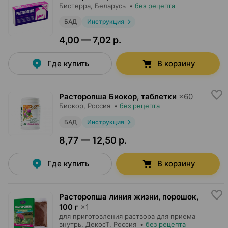
Биотерра
, Беларусь
•
без рецепта
БАД
Инструкция
4,00 — 7,02 р.
Где купить
В корзину
Расторопша Биокор, таблетки
×
60
Биокор
, Россия
•
без рецепта
БАД
Инструкция
8,77 — 12,50 р.
Где купить
В корзину
Расторопша линия жизни, порошок
,
100 г
×
1
для приготовления раствора для приема
внутрь,
ДекосТ
, Россия
•
без рецепта