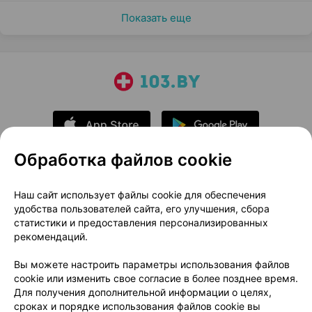
Показать еще
Обработка файлов cookie
О проекте
Новости проекта
Наш сайт использует файлы cookie для обеспечения
удобства пользователей сайта, его улучшения, сбора
Размещение рекламы
Медицинский маркетинг
статистики и предоставления персонализированных
Публичный договор
Доставка
рекомендаций.
Пользовательское соглашение
Вы можете настроить параметры использования файлов
Способы оплаты
Вакансии
Партнеры
cookie или изменить свое согласие в более позднее время.
Написать руководителю 103.by
Для получения дополнительной информации о целях,
сроках и порядке использования файлов cookie вы
Написать в поддержку