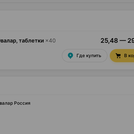
25,48 — 29
валар, таблетки
×
40
Где купить
В к
Эвалар Россия