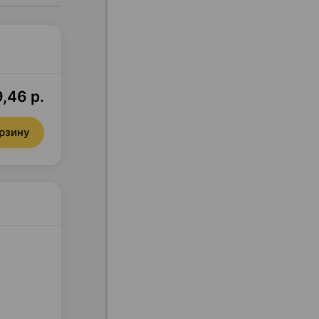
,46 р.
орзину