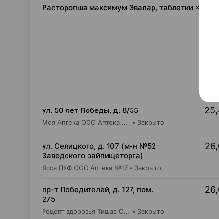
Расторопша максимум Эвалар, таблетки ×40, 
25,
ул. 50 лет Победы, д. 8/55
Моя Аптека ООО Аптека №75
Закрыто
26,
ул. Селицкого, д. 107 (м-н №52
Заводского райпищеторга)
Ясса ПКФ ООО Аптека №17
Закрыто
26,
пр-т Победителей, д. 127, пом.
275
Рецепт здоровья Тишас ОДО Аптека №32
Закрыто