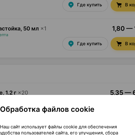
Где купить
В к
1,80 — 
астойка
,
50 мл
×
1
епта
Где купить
В к
5,35 — 6
е
,
1.2 г
×
20
•
без рецепта
Обработка файлов cookie
Где купить
В к
Наш сайт использует файлы cookie для обеспечения
е
,
50 г
×
1
удобства пользователей сайта, его улучшения, сбора