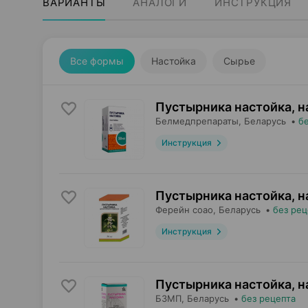
ВАРИАНТЫ
АНАЛОГИ
ИНСТРУКЦИЯ
Все формы
Настойка
Сырье
Пустырника настойка, н
Белмедпрепараты
, Беларусь
•
б
Инструкция
Пустырника настойка, н
Ферейн соао
, Беларусь
•
без рец
Инструкция
Пустырника настойка, н
БЗМП
, Беларусь
•
без рецепта