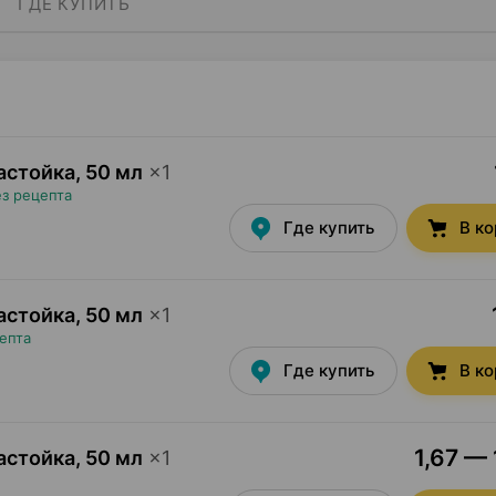
ГДЕ КУПИТЬ
астойка
,
50 мл
×
1
ез рецепта
Где купить
В к
астойка
,
50 мл
×
1
епта
Где купить
В к
1,67 — 
астойка
,
50 мл
×
1