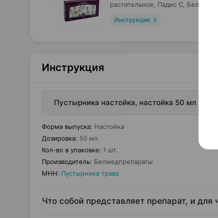
растительное,
Падис С
, Беларусь
Инструкция
Инструкция
Пустырника настойка, настойка 50 мл ×1, 
Форма выпуска
:
Настойка
Дозировка
:
50 мл
Кол-во в упаковке
:
1 шт.
Производитель
:
Белмедпрепараты
МНН
:
Пустырника трава
Что собой представляет препарат, и для 