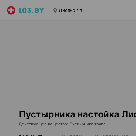
Лиозно г.п.
Пустырника настойка Лио
Действующее вещество
:
Пустырника трава