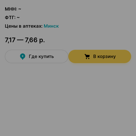
МНН
:
~
ФТГ
:
~
Цены в аптеках
:
Минск
7,17 — 7,66 р.
Где купить
В корзину