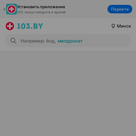
Установить приложение
Перейти
103: поиск лекарств и врачей
Минск
Например: йод
,
милдронат