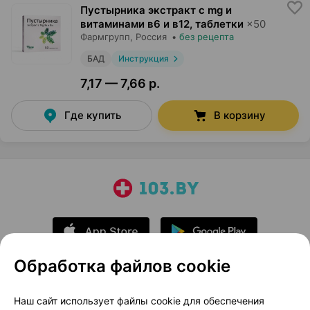
Пустырника экстракт с mg и
витаминами в6 и в12, таблетки
×
50
Фармгрупп
, Россия
•
без рецепта
БАД
Инструкция
7,17 — 7,66 р.
Где купить
В корзину
Обработка файлов cookie
О проекте
Новости проекта
Наш сайт использует файлы cookie для обеспечения