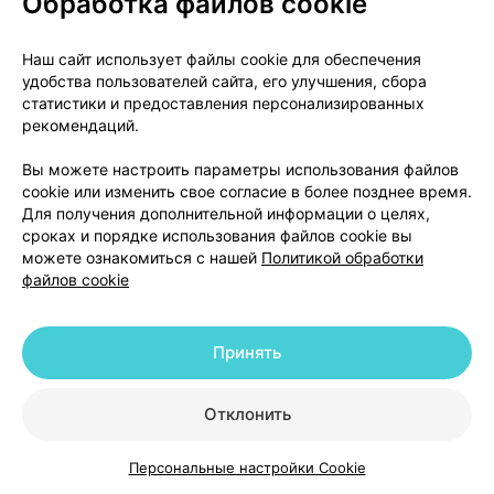
Обработка файлов cookie
активность была больше, чем обычно, сахар в
крови у вас может снизиться слишком сильно
Наш сайт использует файлы cookie для обеспечения
(гипогликемия).
удобства пользователей сайта, его улучшения, сбора
статистики и предоставления персонализированных
Первые симптомы гипогликемии возникают
рекомендаций.
внезапно. К ним относятся: холодный пот, бледная
Вы можете настроить параметры использования файлов
холодная кожа, сонливость, нервозность или
cookie или изменить свое согласие в более позднее время.
тремор, беспокойство, необычная слабость или
Для получения дополнительной информации о целях,
усталость, нарушение сознания, затруднение
сроках и порядке использования файлов cookie вы
внимания, сильный голод, временное нарушение
можете ознакомиться с нашей
Политикой обработки
файлов cookie
зрения, головная боль, тошнота и сердцебиение.
Что делать в случае гипогликемии?
Принять
Если вы почувствовали любой из
вышеперечисленных признаков, немедленно
Отклонить
съешьте сахар или богатый углеводами продукт
питания. Поэтому всегда носите с собой несколько
Персональные настройки Cookie
Каталог
Корзина
Избранное
Профиль
кусочков сахара, конфеты, печенье или сладкий