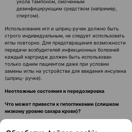
укола тампоном, смоченным
дезинфицирующим средством (например,
спиртом).
Использование игл и шприц-ручек должно быть
строго индивидуальным, не следует использовать
иглы повторно. Для предотвращения возможности
передачи возбудителей инфекционных болезней
каждый картридж должен быть использован
только одним пациентом даже при условии
замены иглы на устройстве для введения инсулина
(шприц- ручке).
Неотложные состояния и передозировка
Что может привести к гипогликемии (слишком
низкому уровню сахара крови)?
Если вы ввели слишком большую дозу инсулина,
пропустили прием пищи или ваша физическая