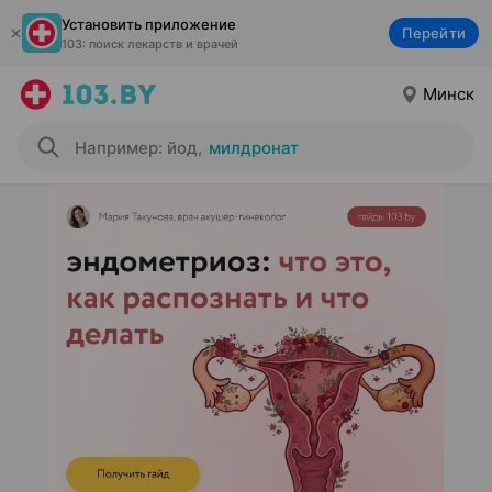
Установить приложение
Перейти
103: поиск лекарств и врачей
Минск
Например: йод
,
милдронат