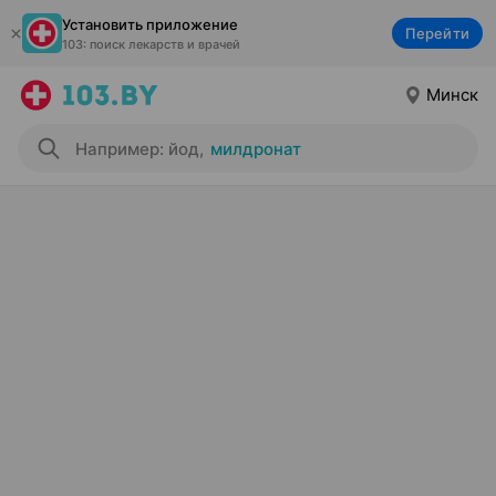
Установить приложение
Перейти
103: поиск лекарств и врачей
Минск
Например: йод
,
милдронат