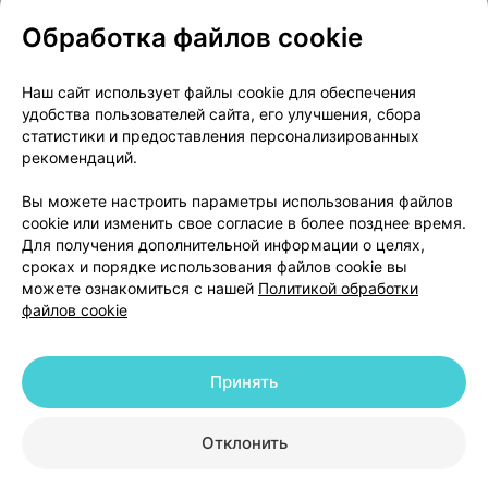
Обработка файлов cookie
О проекте
Новости проекта
Наш сайт использует файлы cookie для обеспечения
удобства пользователей сайта, его улучшения, сбора
Размещение рекламы
Медицинский маркетинг
статистики и предоставления персонализированных
Публичный договор
Доставка
рекомендаций.
Пользовательское соглашение
Вы можете настроить параметры использования файлов
Способы оплаты
Вакансии
Партнеры
cookie или изменить свое согласие в более позднее время.
Написать руководителю 103.by
Для получения дополнительной информации о целях,
сроках и порядке использования файлов cookie вы
Написать в поддержку
можете ознакомиться с нашей
Политикой обработки
Персональные настройки Cookie
файлов cookie
Обработка персональных данных
Принять
© 2026 ООО «Артокс Лаб», УНП 191700409 | 220012, Республика Беларусь,
г. Минск, улица Толбухина, 2, пом. 16 | help@103.by
|
Служба поддержки
+375 291212755
Отклонить