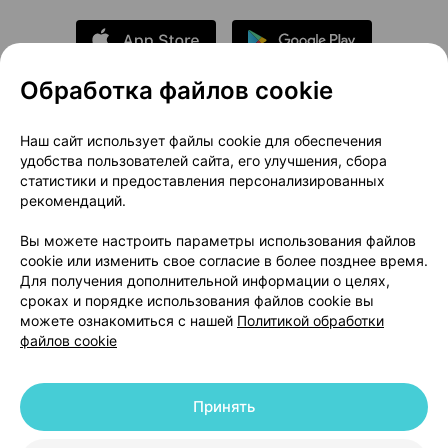
Обработка файлов cookie
О проекте
Новости проекта
Наш сайт использует файлы cookie для обеспечения
удобства пользователей сайта, его улучшения, сбора
Размещение рекламы
Медицинский маркетинг
статистики и предоставления персонализированных
Публичный договор
Доставка
рекомендаций.
Пользовательское соглашение
Вы можете настроить параметры использования файлов
Способы оплаты
Вакансии
Партнеры
cookie или изменить свое согласие в более позднее время.
Написать руководителю 103.by
Для получения дополнительной информации о целях,
сроках и порядке использования файлов cookie вы
Написать в поддержку
можете ознакомиться с нашей
Политикой обработки
Персональные настройки Cookie
файлов cookie
Обработка персональных данных
Принять
© 2026 ООО «Артокс Лаб», УНП 191700409 | 220012, Республика Беларусь,
г. Минск, улица Толбухина, 2, пом. 16 | help@103.by
|
Служба поддержки