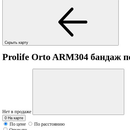
Скрыть карту
Prolife Orto ARM304 бандаж
Нет в продаже
0
На карте
По цене
По расстоянию
Открыто