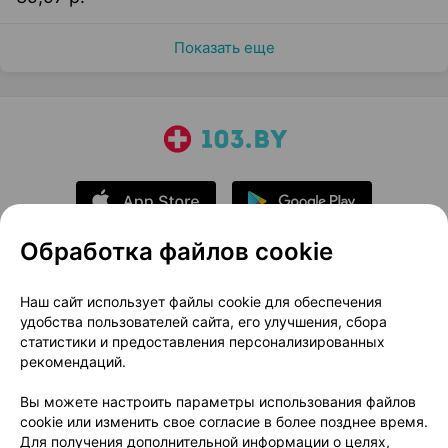
Показать еще
Обработка файлов cookie
О проекте
Новости проекта
Наш сайт использует файлы cookie для обеспечения
удобства пользователей сайта, его улучшения, сбора
Размещение рекламы
Медицинский маркетинг
статистики и предоставления персонализированных
Публичный договор
Доставка
рекомендаций.
Пользовательское соглашение
Вы можете настроить параметры использования файлов
Способы оплаты
Вакансии
Партнеры
cookie или изменить свое согласие в более позднее время.
Написать руководителю 103.by
Для получения дополнительной информации о целях,