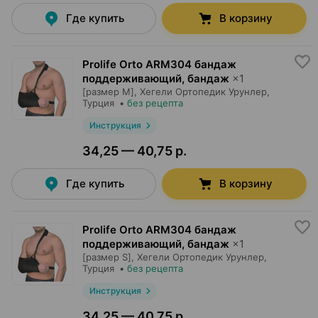
Где купить
В корзину
Prolife Orto ARM304 бандаж
поддерживающий, бандаж
×
1
[размер M],
Хегели Ортопедик Урунлер
,
Турция
•
без рецепта
Инструкция
34,25 — 40,75 р.
Где купить
В корзину
Prolife Orto ARM304 бандаж
поддерживающий, бандаж
×
1
[размер S],
Хегели Ортопедик Урунлер
,
Турция
•
без рецепта
Инструкция
34,25 — 40,75 р.