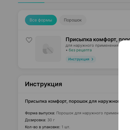
Все формы
Порошок
Присыпка комфорт, пор
для наружного применения,
Бел
•
без рецепта
Инструкция
Инструкция
Присыпка комфорт, порошок для наружного при
Форма выпуска
:
Порошок для наружного применения
Дозировка
:
30 г
Кол-во в упаковке
:
1 шт.