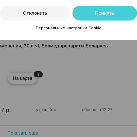
Отклонить
Принять
Персональные настройки Cookie
менения, 30 г ×1, Белмедпрепараты Беларусь
1
На карте
47 р.
уточняйте
обновл. в 12:27
Показать еще