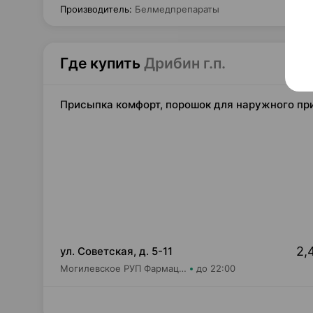
Производитель
:
Белмедпрепараты
Где купить
Дрибин г.п.
Присыпка комфорт, порошок для наружного при
2,
ул. Советская, д. 5-11
Могилевское РУП Фармация Центральная районная аптека №31
до 22:00