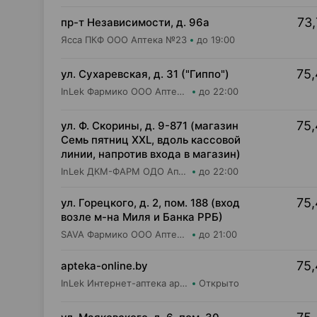
73,
пр-т Независимости, д. 96а
Ясса ПКФ ООО Аптека №23
до 19:00
75,
ул. Сухаревская, д. 31 ("Гиппо")
InLek Фармико ООО Аптека №30
до 22:00
75,
ул. Ф. Скорины, д. 9-871 (магазин
Семь пятниц XXL, вдоль кассовой
линии, напротив входа в магазин)
InLek ДКМ-ФАРМ ОДО Аптека №15
до 22:00
75,
ул. Горецкого, д. 2, пом. 188 (вход
возле м-на Миля и Банка РРБ)
SAVA Фармико ООО Аптека №21
до 21:00
75,
apteka-online.by
InLek Интернет-аптека apteka-online.by
Открыто