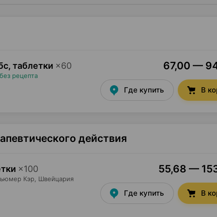
67,00 — 94
бс, таблетки
×
60
без рецепта
Где купить
В к
рапевтического действия
55,68 — 153
етки
×
100
сьюмер Кэр
, Швейцария
Где купить
В к