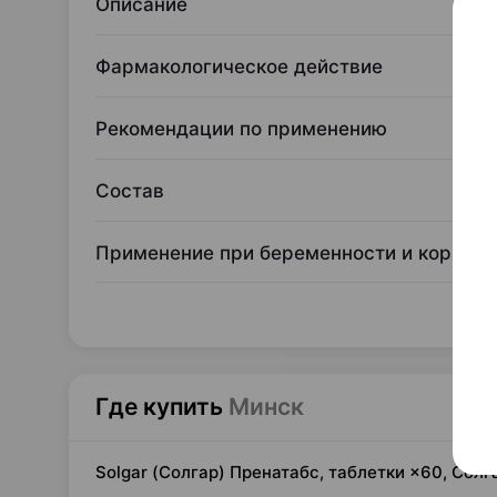
Описание
Фармакологическое действие
Рекомендации по применению
Состав
Применение при беременности и кормле
Где купить
Минск
Solgar (Солгар) Пренатабс, таблетки ×60, Сол