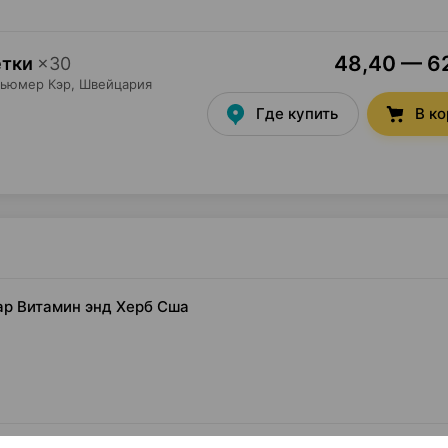
48,40 — 62
етки
×
30
сьюмер Кэр
, Швейцария
Где купить
В к
гар Витамин энд Херб Сша