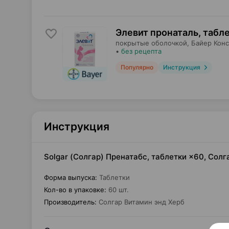
Элевит пронаталь, табл
покрытые оболочкой,
Байер Кон
•
без рецепта
Популярно
Инструкция
Инструкция
Solgar (Солгар) Пренатабс, таблетки ×60, Сол
Форма выпуска
:
Таблетки
Кол-во в упаковке
:
60 шт.
Производитель
:
Солгар Витамин энд Херб