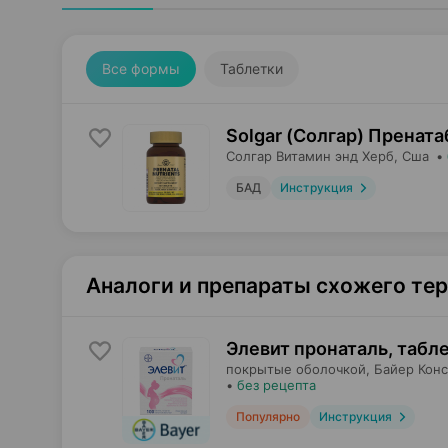
Все формы
Таблетки
Solgar (Солгар) Прената
Солгар Витамин энд Херб
, Сша
•
БАД
Инструкция
Аналоги и препараты схожего те
Элевит пронаталь, табл
покрытые оболочкой,
Байер Кон
•
без рецепта
Популярно
Инструкция