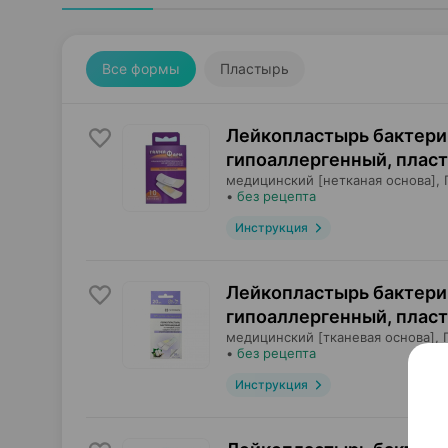
Все формы
Пластырь
Лейкопластырь бактер
гипоаллергенный, плас
медицинский [нетканая основа],
•
без рецепта
Инструкция
Лейкопластырь бактер
гипоаллергенный, плас
медицинский [тканевая основа],
•
без рецепта
Инструкция