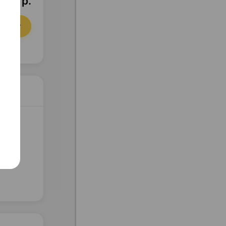
0,34 р.
орзину
10,