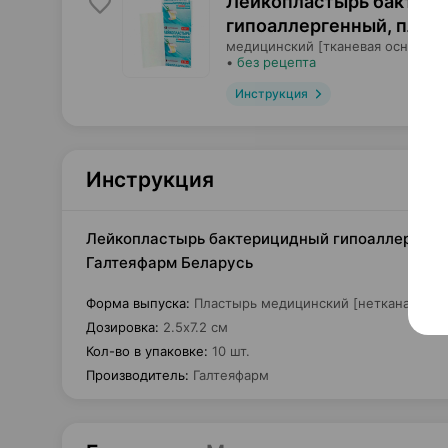
Лейкопластырь бактер
гипоаллергенный, плас
медицинский [тканевая основа],
•
без рецепта
Инструкция
Инструкция
Лейкопластырь бактерицидный гипоаллергенный
Галтеяфарм Беларусь
Форма выпуска
:
Пластырь медицинский [нетканая осн
Дозировка
:
2.5х7.2 см
Кол-во в упаковке
:
10 шт.
Производитель
:
Галтеяфарм