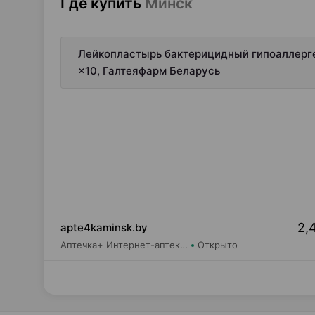
Где купить
Минск
Лейкопластырь бактерицидный гипоаллерген
×10, Галтеяфарм Беларусь
2,
apte4kaminsk.by
Аптечка+ Интернет-аптека apte4kaminsk.by
Открыто