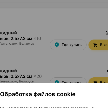
ицидный
тырь
,
2.5х7.2 см
×
10
Галтеяфарм
, Беларусь
Где купить
В к
ицидный
тырь
,
2.5х7.2 см
×
20
Галтеяфарм
, Беларусь
Где купить
В к
Обработка файлов cookie