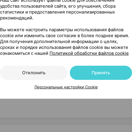
ицидный
Наш сайт использует файлы cookie для обеспечения
удобства пользователей сайта, его улучшения, сбора
тырь
,
4х10 см
×
1
статистики и предоставления персонализированных
Галтеяфарм
, Беларусь
Где купить
В к
рекомендаций.
Вы можете настроить параметры использования файлов
cookie или изменить свое согласие в более позднее время.
Для получения дополнительной информации о целях,
сроках и порядке использования файлов cookie вы можете
ознакомиться с нашей
Политикой обработки файлов cookie
, пластырь медицинский [нетканая основа], 2.5х7.2 см ×
Отклонить
Принять
Персональные настройки Cookie
ова]