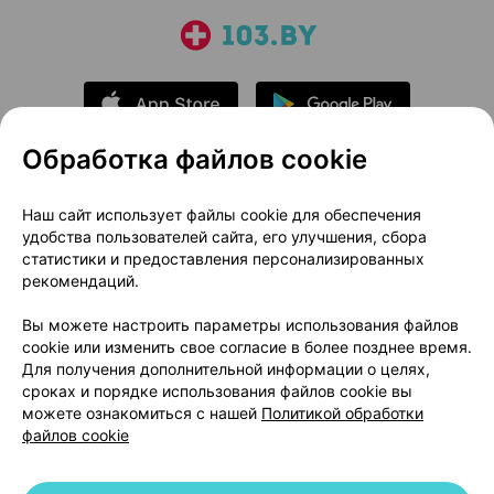
Обработка файлов cookie
О проекте
Новости проекта
Наш сайт использует файлы cookie для обеспечения
удобства пользователей сайта, его улучшения, сбора
Размещение рекламы
Медицинский маркетинг
статистики и предоставления персонализированных
Публичный договор
Доставка
рекомендаций.
Пользовательское соглашение
Вы можете настроить параметры использования файлов
Способы оплаты
Вакансии
Партнеры
cookie или изменить свое согласие в более позднее время.
Написать руководителю 103.by
Для получения дополнительной информации о целях,
сроках и порядке использования файлов cookie вы
Написать в поддержку
можете ознакомиться с нашей
Политикой обработки
Персональные настройки Cookie
файлов cookie
Обработка персональных данных