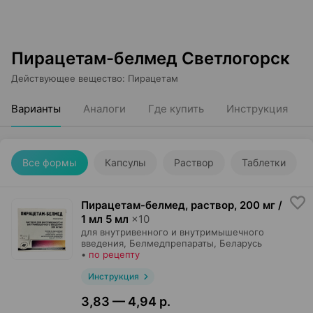
Пирацетам-белмед Светлогорск
Действующее вещество
:
Пирацетам
Варианты
Аналоги
Где купить
Инструкция
Все формы
Капсулы
Раствор
Таблетки
Пирацетам-белмед, раствор
,
200 мг /
1 мл 5 мл
×
10
для внутривенного и внутримышечного
введения,
Белмедпрепараты
, Беларусь
•
по рецепту
Инструкция
3,83 — 4,94 р.