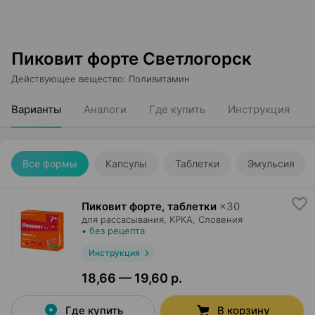
Пиковит форте Светлогорск
Действующее вещество
:
Поливитамин
Варианты
Аналоги
Где купить
Инструкция
Все формы
Капсулы
Таблетки
Эмульсия
Пиковит форте, таблетки
×
30
для рассасывания,
КРКА
, Словения
•
без рецепта
Инструкция
18,66 — 19,60 р.
Где купить
В корзину