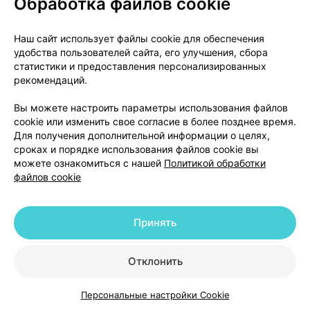
Обработка файлов cookie
О проекте
Новости проекта
Наш сайт использует файлы cookie для обеспечения
удобства пользователей сайта, его улучшения, сбора
Размещение рекламы
Медицинский маркетинг
статистики и предоставления персонализированных
Публичный договор
Доставка
рекомендаций.
Пользовательское соглашение
Вы можете настроить параметры использования файлов
Способы оплаты
Вакансии
Партнеры
cookie или изменить свое согласие в более позднее время.
Написать руководителю 103.by
Для получения дополнительной информации о целях,
сроках и порядке использования файлов cookie вы
Написать в поддержку
можете ознакомиться с нашей
Политикой обработки
Персональные настройки Cookie
файлов cookie
Обработка персональных данных
Принять
© 2026 ООО «Артокс Лаб», УНП 191700409 | 220012, Республика Беларусь,
г. Минск, улица Толбухина, 2, пом. 16 | help@103.by
|
Служба поддержки
+375 291212755
Отклонить
Персональные настройки Cookie
Каталог
Корзина
Избранное
Профиль