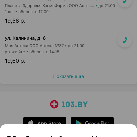
Планета Здоровья КосмоФарма ООО Аптека №9
до 21:00
1 шт.
обновл. в 17:09
19,58 р.
ул. Калинина, д. 6
Моя Аптека ООО Аптека №37
до 21:00
уточняйте
обновл. в 14:15
19,60 р.
Показать еще