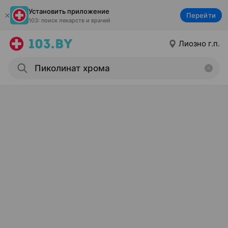
Установить приложение
Перейти
103: поиск лекарств и врачей
Лиозно г.п.