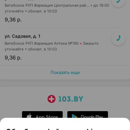
Витебское РУП Фармация Центральная районная аптека №16
до 18:00
уточняйте
обновл. в 10:03
9,36 р.
ул. Садовая, д. 1
Витебское РУП Фармация Аптека №190
Закрыто
уточняйте
обновл. в 10:03
9,36 р.
Показать еще