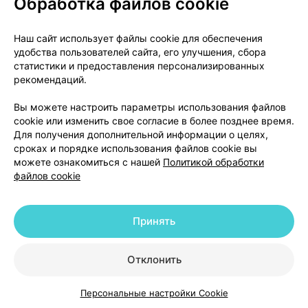
Обработка файлов cookie
О проекте
Новости проекта
Наш сайт использует файлы cookie для обеспечения
удобства пользователей сайта, его улучшения, сбора
Размещение рекламы
Медицинский маркетинг
статистики и предоставления персонализированных
Публичный договор
Доставка
рекомендаций.
Пользовательское соглашение
Вы можете настроить параметры использования файлов
Способы оплаты
Вакансии
Партнеры
cookie или изменить свое согласие в более позднее время.
Написать руководителю 103.by
Для получения дополнительной информации о целях,
сроках и порядке использования файлов cookie вы
Написать в поддержку
можете ознакомиться с нашей
Политикой обработки
Персональные настройки Cookie
файлов cookie
Обработка персональных данных
Принять
© 2026 ООО «Артокс Лаб», УНП 191700409 | 220012, Республика Беларусь,
г. Минск, улица Толбухина, 2, пом. 16 | help@103.by
|
Служба поддержки
+375 291212755
Отклонить
Персональные настройки Cookie
Каталог
Корзина
Избранное
Профиль