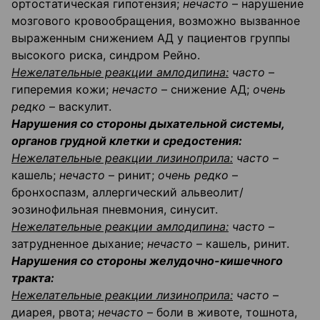
ортостатическая гипотензия;
нечасто
– нарушение
мозгового кровообращения, возможно вызванное
выраженным снижением АД у пациентов группы
высокого риска, синдром Рейно.
Нежелательные реакции амлодипина:
часто
–
гиперемия кожи;
нечасто
– снижение АД;
очень
редко
– васкулит.
Нарушения со стороны дыхательной системы,
органов грудной клетки и средостения:
Нежелательные реакции лизиноприла:
часто
–
кашель;
нечасто
– ринит;
очень редко
–
бронхоспазм, аллергический альвеолит/
эозинофильная пневмония, синусит.
Нежелательные реакции амлодипина:
часто
–
затрудненное дыхание;
нечасто
– кашель, ринит.
Нарушения со стороны желудочно-кишечного
тракта:
Нежелательные реакции лизиноприла:
часто
–
диарея, рвота;
нечасто
– боли в животе, тошнота,