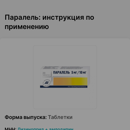
Паралель: инструкция по
применению
Форма выпуска
:
Таблетки
МНН
:
Лизиноприл + амлодипин