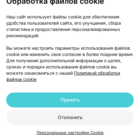
Обработка файлов cookie
артериальной гипертензией без выраженной
предшествующей вазоренальной гипертензии
Наш сайт использует файлы cookie для обеспечения
отмечалось увеличение концентрации мочевины и
удобства пользователей сайта, его улучшения, сбора
креатинина в сыворотке крови, обычно
статистики и предоставления персонализированных
незначительное и транзиторное, особенно в тех
рекомендаций.
случаях, когда лизиноприл применялся
Вы можете настроить параметры использования файлов
одновременно с диуретиком. Это особенно
cookie или изменить свое согласие в более позднее время.
вероятно у пациентов с предшествующей
Для получения дополнительной информации о целях,
почечной недостаточностью. Может
сроках и порядке использования файлов cookie вы
потребоваться снижение дозы и/или отмена
можете ознакомиться с нашей
Политикой обработки
диуретика и/или лизиноприла. При остром
файлов cookie
инфаркте миокарда лечение лизиноприлом не
следует начинать у пациентов с признаками
Принять
почечной недостаточности, которая определялась
как концентрация креатинина в сыворотке крови,
превышающая 177 мкмоль/л, и/или протеинурия,
Отклонить
превышающая 500 мг/24 часа. В случае нарушения
функции почек во время лечения лизиноприлом
Персональные настройки Cookie
Каталог
Корзина
Избранное
Профиль
(концентрация креатинина в сыворотке крови