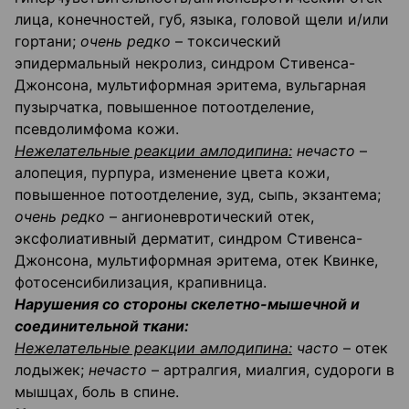
лица, конечностей, губ, языка, головой щели и/или
гортани;
очень редко
– токсический
эпидермальный некролиз, синдром Стивенса-
Джонсона, мультиформная эритема, вульгарная
пузырчатка, повышенное потоотделение,
псевдолимфома кожи.
Нежелательные реакции амлодипина:
нечасто
–
алопеция, пурпура, изменение цвета кожи,
повышенное потоотделение, зуд, сыпь, экзантема;
очень редко
– ангионевротический отек,
эксфолиативный дерматит, синдром Стивенса-
Джонсона, мультиформная эритема, отек Квинке,
фотосенсибилизация, крапивница.
Нарушения со стороны скелетно-мышечной и
соединительной ткани:
Нежелательные реакции амлодипина:
часто
– отек
лодыжек;
нечасто
– артралгия, миалгия, судороги в
мышцах, боль в спине.