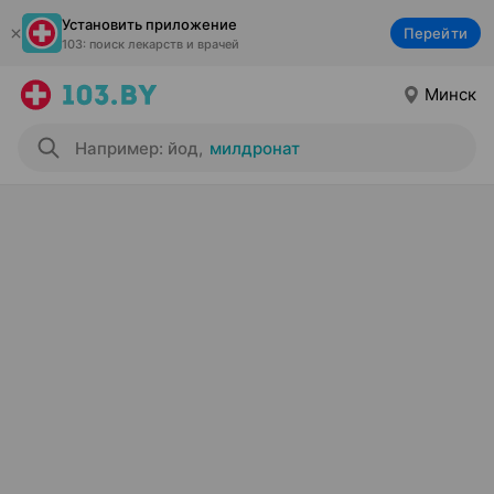
Установить приложение
Перейти
103: поиск лекарств и врачей
Минск
Например: йод
,
милдронат