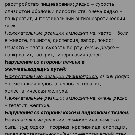
расстройство пищеварения;
редко
– сухость
слизистой оболочки полости рта;
очень редко
–
панкреатит, интестинальный ангионевротический
отек.
Нежелательные реакции амлодипина:
часто
– боли
в животе, тошнота, диспепсия, запор, понос;
нечасто
– рвота, сухость во рту;
очень редко
–
панкреатит, гастрит, гиперплазия десен.
Нарушения со стороны печени и
желчевыводящих путей:
Нежелательные реакции лизиноприла:
очень редко
– печеночная недостаточность, гепатит,
холестатическая желтуха.
Нежелательные реакции амлодипина:
очень редко
– гепатит, желтуха.
Нарушения со стороны кожи и подкожных тканей:
Нежелательные реакции лизиноприла:
нечасто
–
сыпь, зуд;
редко
– псориаз, крапивница, алопеция,
гиперчувствительность/ангионевротический отек