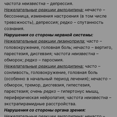
частота неизвестна
– депрессия.
Нежелательные реакции амлодипина:
нечасто
–
бессонница, изменения настроения (в том числе
тревожность), депрессия;
редко
– спутанность
сознания.
Нарушения со стороны нервной системы:
Нежелательные реакции лизиноприла:
часто
–
головокружение, головная боль;
нечасто
– вертиго,
парестезия, дисгевзия;
частота неизвестна
–
обморок;
редко
– паросмия.
Нежелательные реакции амлодипина:
часто
–
сонливость, головокружение, головная боль
(особенно в начальный период лечения);
нечасто
–
обморок, тремор, дисгевзия, гипестезия,
парестезия;
очень редко
– гипертонус мышц,
периферическая нейропатия;
частота неизвестна
–
экстрапирамидные расстройства.
Нарушения со стороны органа зрения:
Нежелательные реакции амлодипина:
нечасто
–