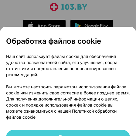
Обработка файлов cookie
О проекте
Новости проекта
Наш сайт использует файлы cookie для обеспечения
удобства пользователей сайта, его улучшения, сбора
Размещение рекламы
Медицинский маркетинг
статистики и предоставления персонализированных
Публичный договор
Доставка
рекомендаций.
Пользовательское соглашение
Вы можете настроить параметры использования файлов
Способы оплаты
Вакансии
Партнеры
cookie или изменить свое согласие в более позднее время.
Написать руководителю 103.by
Для получения дополнительной информации о целях,
сроках и порядке использования файлов cookie вы
Написать в поддержку
можете ознакомиться с нашей
Политикой обработки
Персональные настройки Cookie
файлов cookie
Обработка персональных данных