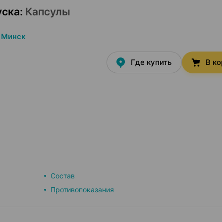
уска
:
Капсулы
Минск
Где купить
В к
Состав
Противопоказания