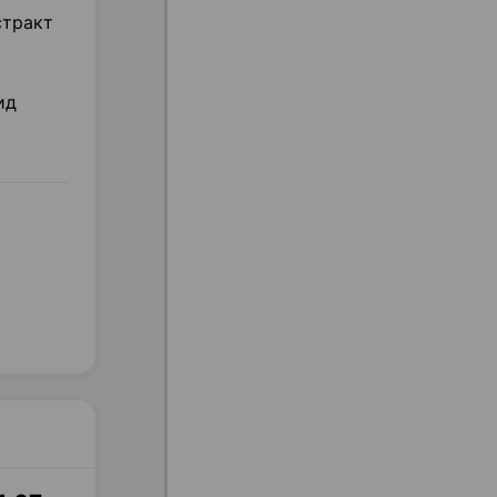
стракт
ид