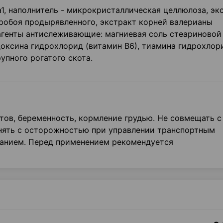
а1, наполнитель - микрокристаллическая целлюлоза, эк
еробоя продырявленного, экстракт корней валерианы
 агенты антислеживающие: магниевая соль стеариновой
оксина гидрохлорид (витамин В6), тиамина гидрохлор
рупного рогатого скота.
ов, беременность, кормление грудью. Не совмещать с
нять с осторожностью при управлении транспортным
ванием. Перед применением рекомендуется