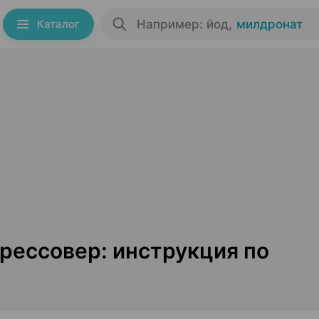
Каталог
Например: йод
,
милдронат
рессовер: инструкция по