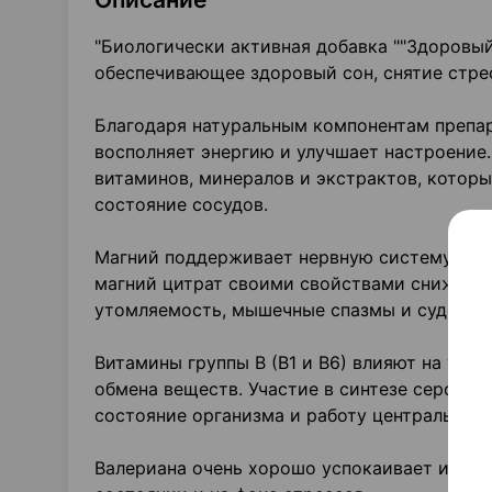
"Биологически активная добавка ""Здоровый
обеспечивающее здоровый сон, снятие стрес
Благодаря натуральным компонентам препара
восполняет энергию и улучшает настроение
витаминов, минералов и экстрактов, котор
состояние сосудов.
Магний поддерживает нервную систему и сра
магний цитрат своими свойствами снижает 
утомляемость, мышечные спазмы и судорог
Витамины группы B (В1 и B6) влияют на усв
обмена веществ. Участие в синтезе серотон
состояние организма и работу центральной
Валериана очень хорошо успокаивает и рас