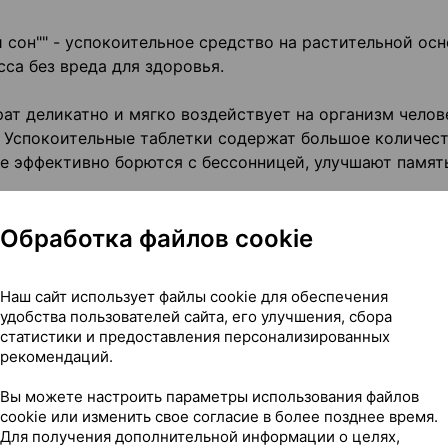
 сон"" - успокоительное средство на растительной осн
са без вреда для здоровья.
т деликатно и мягко воздействует на организм челов
. Успокоительные таблетки содержат большое количес
ые эффективно борются с бессонницей, улучшают памят
Обработка файлов cookie
батывает как антистресс. Особенно он полезен для се
риск сердечно-сосудистых заболеваний, снимает
и.
Наш сайт использует файлы cookie для обеспечения
удобства пользователей сайта, его улучшения, сбора
оение магния организмом и обеспечивают регуляцию пр
статистики и предоставления персонализированных
ина и дофамина позволяет этим элементам влиять на о
рекомендаций.
 и периферической нервной системы.
Вы можете настроить параметры использования файлов
cookie или изменить свое согласие в более позднее время.
слабляет, может стать отличным снотворным при трев
Для получения дополнительной информации о целях,