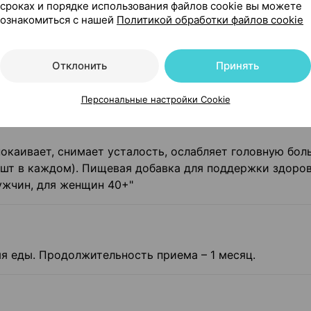
сроках и порядке использования файлов cookie вы можете
ознакомиться с нашей
Политикой обработки файлов cookie
мужчин и женщин, которые заняты тяжелой умственно
головного мозга, повышает стрессоустойчивость и сни
Отклонить
Принять
Персональные настройки Cookie
а зверобоя - пищевые добавки в составе с этим экст
ться с бессонницей и стрессом.
каивает, снимает усталость, ослабляет головную боль
0 шт в каждом). Пищевая добавка для поддержки здоро
ужчин, для женщин 40+"
мя еды. Продолжительность приема – 1 месяц.