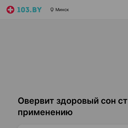
Минск
Овервит здоровый сон ст
применению