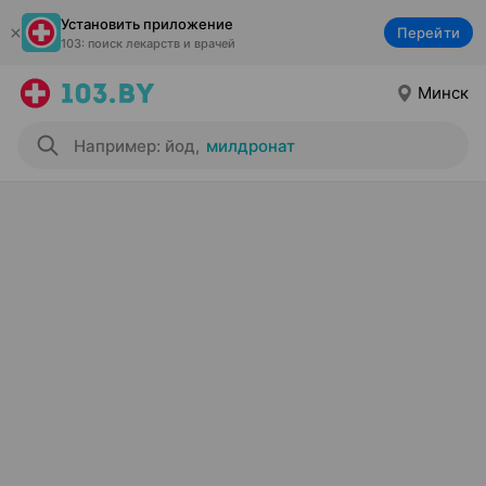
Установить приложение
Перейти
103: поиск лекарств и врачей
Минск
Например: йод
,
милдронат