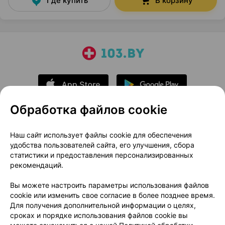
Где купить
В корзину
Обработка файлов cookie
О проекте
Новости проекта
Наш сайт использует файлы cookie для обеспечения
удобства пользователей сайта, его улучшения, сбора
Размещение рекламы
Медицинский маркетинг
статистики и предоставления персонализированных
Публичный договор
Доставка
рекомендаций.
Пользовательское соглашение
Вы можете настроить параметры использования файлов
Способы оплаты
Вакансии
Партнеры
cookie или изменить свое согласие в более позднее время.
Написать руководителю 103.by
Для получения дополнительной информации о целях,
сроках и порядке использования файлов cookie вы
Написать в поддержку