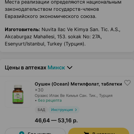
Места реализации определяются национальным
законодательством государств-членов
Евразийского экономического союза.
Изготовитель:
Nuvita Ilac Ve Kimya San. Tic. A.S.,
Akcaburgaz Mahallesi, 153. sokak No: 27A,
Esenyurt/Istanbul, Turkey (Турция).
Цены в аптеках
Минск
Оушен (Ocean) Метилфолат, таблетки
×
30
Орзакс Илак Ве Кимья Сан. Тик.
, Турция
•
без рецепта
БАД
Инструкция
46,64 — 53,16 р.