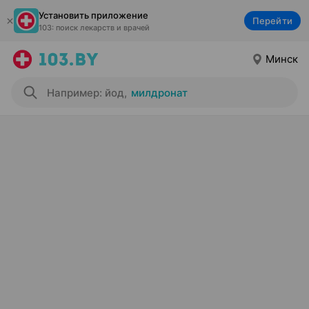
Установить приложение
Перейти
103: поиск лекарств и врачей
Минск
Например: йод
,
милдронат