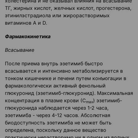
холестерина и не оказывал влияния на всасывание
ТГ, жирных кислот, желчных кислот, прогестерона,
этинилэстрадиола или жирорастворимых
витаминов А и D.
Фармакокинетика
Всасывание
После приема внутрь эзетимиб быстро
всасывается и интенсивно метаболизируется в
тонком кишечнике и печени путем конъюгации в
фармакологически активный фенольный
глюкуронид (эзетимиб-глюкуронид). Максимальная
концентрация в плазме крови (С
) эзетимиб-
mах
глюкуронида наблюдается через 1-2 часа,
эзетимиба - через 4-12 часов. Абсолютная
биодоступность эзетимиба не может быть
определена, поскольку данное вещество
практически нерастворимо ни в одном из водных