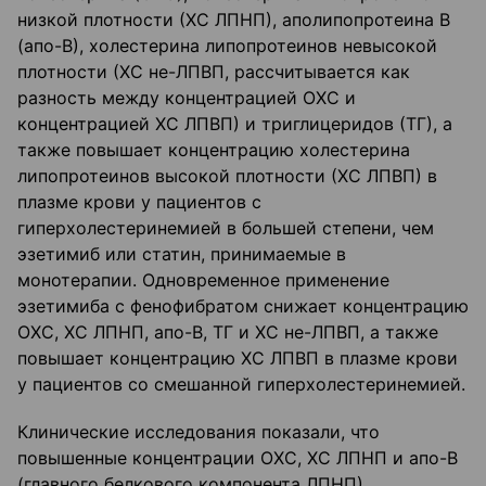
низкой плотности (ХС ЛПНП), аполипопротеина В
(апо-В), холестерина липопротеинов невысокой
плотности (ХС не-ЛПВП, рассчитывается как
разность между концентрацией ОХС и
концентрацией ХС ЛПВП) и триглицеридов (ТГ), а
также повышает концентрацию холестерина
липопротеинов высокой плотности (ХС ЛПВП) в
плазме крови у пациентов с
гиперхолестеринемией в большей степени, чем
эзетимиб или статин, принимаемые в
монотерапии. Одновременное применение
эзетимиба с фенофибратом снижает концентрацию
ОХС, ХС ЛПНП, апо-В, ТГ и ХС не-ЛПВП, а также
повышает концентрацию ХС ЛПВП в плазме крови
у пациентов со смешанной гиперхолестеринемией.
Клинические исследования показали, что
повышенные концентрации ОХС, ХС ЛПНП и апо-В
(главного белкового компонента ЛПНП)