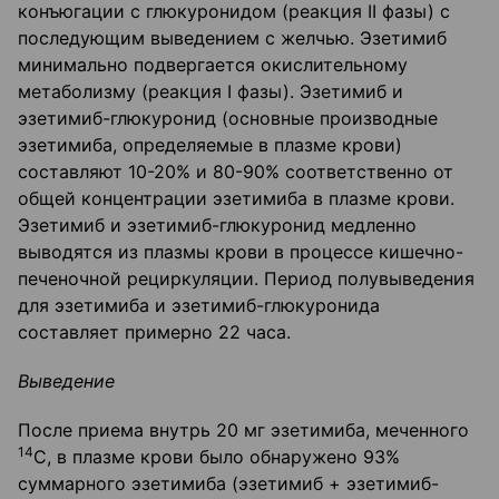
конъюгации с глюкуронидом (реакция II фазы) с
последующим выведением с желчью. Эзетимиб
минимально подвергается окислительному
метаболизму (реакция I фазы). Эзетимиб и
эзетимиб-глюкуронид (основные производные
эзетимиба, определяемые в плазме крови)
составляют 10-20% и 80-90% соответственно от
общей концентрации эзетимиба в плазме крови.
Эзетимиб и эзетимиб-глюкуронид медленно
выводятся из плазмы крови в процессе кишечно-
печеночной рециркуляции. Период полувыведения
для эзетимиба и эзетимиб-глюкуронида
составляет примерно 22 часа.
Выведение
После приема внутрь 20 мг эзетимиба, меченного
14
С, в плазме крови было обнаружено 93%
суммарного эзетимиба (эзетимиб + эзетимиб-