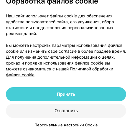
Обработка файлов cookie
Частые: боль в животе, диарея, метеоризм.
Нечастые: диспепсия, гастроэзофагеальный
Наш сайт использует файлы cookie для обеспечения
рефлюкс, тошнота.
удобства пользователей сайта, его улучшения, сбора
статистики и предоставления персонализированных
рекомендаций.
Нарушения со стороны скелетно-мышечной и
соединительной ткани:
Вы можете настроить параметры использования файлов
cookie или изменить свое согласие в более позднее время.
Нечастые: артралгия, мышечные спазмы, боль в
Для получения дополнительной информации о целях,
шее.
сроках и порядке использования файлов cookie вы
можете ознакомиться с нашей
Политикой обработки
Общие расстройства:
файлов cookie
Частые: утомляемость.
Принять
Нечастые: боль в груди, боль.
Отклонить
Лабораторные и инструментальные данные:
Персональные настройки Cookie
Нечастые: повышение активности
Каталог
Корзина
Избранное
Профиль