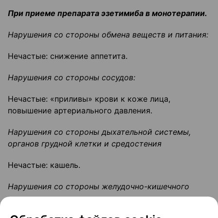
При приеме препарата эзетимиба в монотерапии.
Нарушения со стороны обмена веществ и питания:
Нечастые: снижение аппетита.
Нарушения со стороны сосудов:
Нечастые: «приливы» крови к коже лица,
повышение артериального давления.
Нарушения со стороны дыхательной системы,
органов грудной клетки и средостения
Нечастые: кашель.
Нарушения со стороны желудочно-кишечного
тракта: