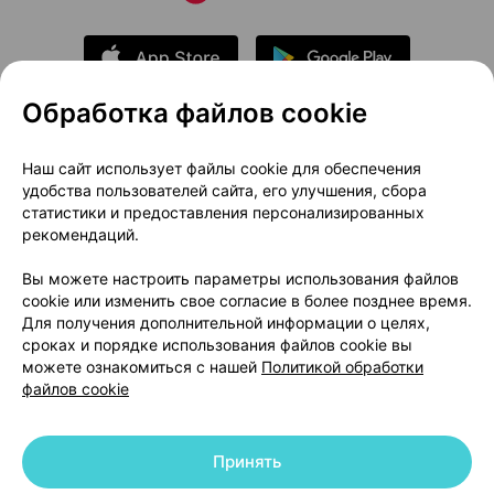
Обработка файлов cookie
О проекте
Новости проекта
Наш сайт использует файлы cookie для обеспечения
удобства пользователей сайта, его улучшения, сбора
Размещение рекламы
Медицинский маркетинг
статистики и предоставления персонализированных
Публичный договор
Доставка
рекомендаций.
Пользовательское соглашение
Вы можете настроить параметры использования файлов
Способы оплаты
Вакансии
Партнеры
cookie или изменить свое согласие в более позднее время.
Написать руководителю 103.by
Для получения дополнительной информации о целях,
сроках и порядке использования файлов cookie вы
Написать в поддержку
можете ознакомиться с нашей
Политикой обработки
Персональные настройки Cookie
файлов cookie
Обработка персональных данных
Принять
© 2026 ООО «Артокс Лаб», УНП 191700409 | 220012, Республика Беларусь,