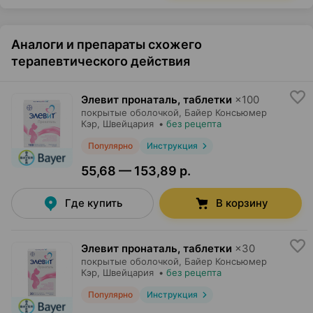
Аналоги и препараты схожего
терапевтического действия
Элевит пронаталь, таблетки
×
100
покрытые оболочкой,
Байер Консьюмер
Кэр
, Швейцария
•
без рецепта
Популярно
Инструкция
55,68 — 153,89 р.
Где купить
В корзину
Элевит пронаталь, таблетки
×
30
покрытые оболочкой,
Байер Консьюмер
Кэр
, Швейцария
•
без рецепта
Популярно
Инструкция