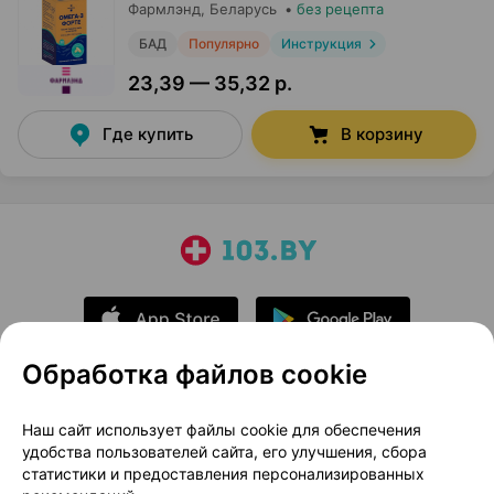
Фармлэнд
, Беларусь
•
без рецепта
БАД
Популярно
Инструкция
23,39 — 35,32 р.
Где купить
В корзину
Обработка файлов cookie
О проекте
Новости проекта
Наш сайт использует файлы cookie для обеспечения
удобства пользователей сайта, его улучшения, сбора
Размещение рекламы
Медицинский маркетинг
статистики и предоставления персонализированных
Публичный договор
Доставка