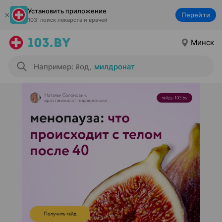
Установить приложение
Перейти
103: поиск лекарств и врачей
Минск
Например: йод
,
милдронат