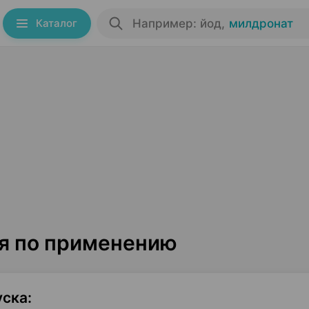
Каталог
Например: йод
,
милдронат
я по применению
уска
: