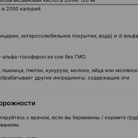
козагексаеновая кислота (DHA) 120 мг
 в 2000 калорий.
лицерин, энтеросолюбильное покрытие, вода] и d-альфа
d-альфа-токоферол из сои без ГМО.
пшеница, глютен, кукуруза, молоко, яйца или моллюск
обрабатывает другие ингредиенты, содержащие эти
торожности
тируйтесь с врачом, если вы беременны / кормите груд
еванием.