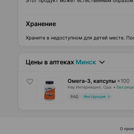
Этот продукт может естественным образом 
Хранение
Храните в недоступном для детей месте. По
Цены в аптеках
Минск
Омега-3, капсулы
×
100
Нау Интернешнл
, Сша
•
без реце
БАД
Инструкция
О прое