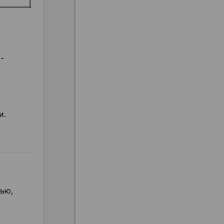
-
и.
ью,