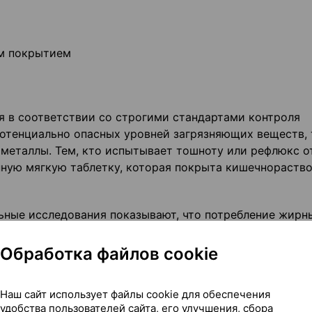
ым покрытием
я в соответствии со строгими стандартами контроля
потенциально опасных уровней загрязняющих веществ, 
 металлы. Тем, кто испытывает тошноту или рефлюкс о
анную мягкую таблетку, которая покрыта кишечнораств
ьные исследования показывают, что потребление жирн
иск ишемической болезни сердца».
Обработка файлов cookie
изменить цвет.
Наш сайт использует файлы cookie для обеспечения
удобства пользователей сайта, его улучшения, сбора