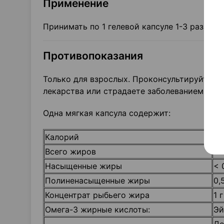
Применение
Принимать по 1 гелевой капсуле 1-3 раза в д
Противопоказания
Только для взрослых. Проконсультируйтесь 
лекарства или страдаете заболеванием. Хра
Одна мягкая капсула содержит:
Калорий
10
Всего жиров
1г
Насыщенные жиры
< 
Полиненасыщенные жиры
0,
Концентрат рыбьего жира
1 
Омега-3 жирные кислоты:
Эй