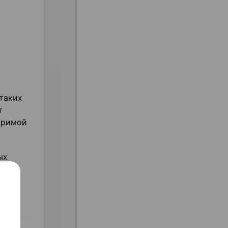
таких
т
оримой
ых