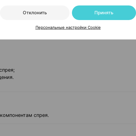
ально, не запрокидывать голову;
адки флакона салфеткой, закрыть защитным колпачком
Отклонить
Принять
м пациентом.
Персональные настройки Cookie
спрея;
дения.
компонентам спрея.