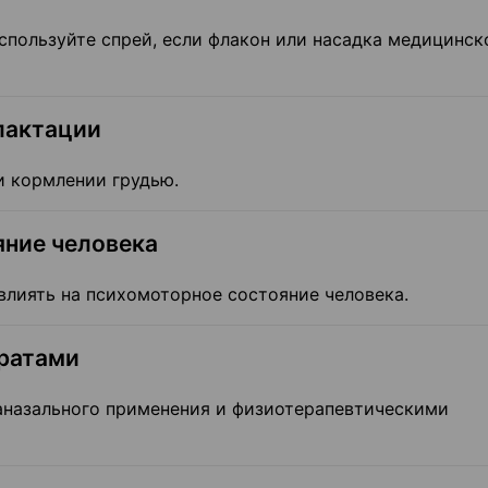
спользуйте спрей, если флакон или насадка медицинск
лактации
и кормлении грудью.
яние человека
влиять на психомоторное состояние человека.
аратами
аназального применения и физиотерапевтическими