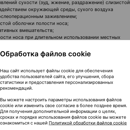
влений сухости (зуд, жжение, раздражение) слизистой
оздействием окружающей среды, сухого воздуха
послеоперационным заживлением;
стой оболочки полости носа;
ативных вмешательств;
лости носа при длительном использовании местных
Обработка файлов cookie
Наш сайт использует файлы cookie для обеспечения
удобства пользователей сайта, его улучшения, сбора
аза в сутки по мере необходимости. Длительность и
статистики и предоставления персонализированных
ены.
рекомендаций.
Вы можете настроить параметры использования файлов
cookie или изменить свое согласие в более позднее время.
Для получения дополнительной информации о целях,
сроках и порядке использования файлов cookie вы можете
ую насадку до появления однородного спрея;
ознакомиться с нашей
Политикой обработки файлов cookie
носовой ход;