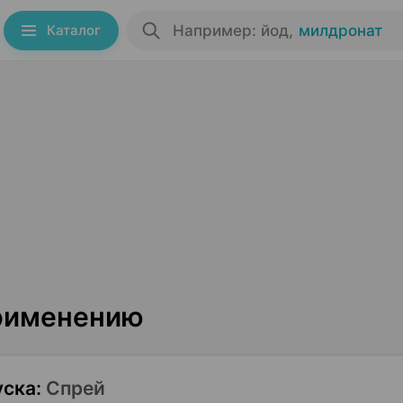
Каталог
Например: йод
,
милдронат
применению
уска
:
Спрей