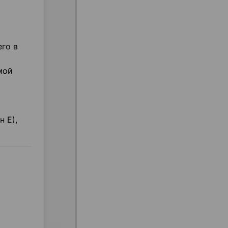
го в
мой
 Е),