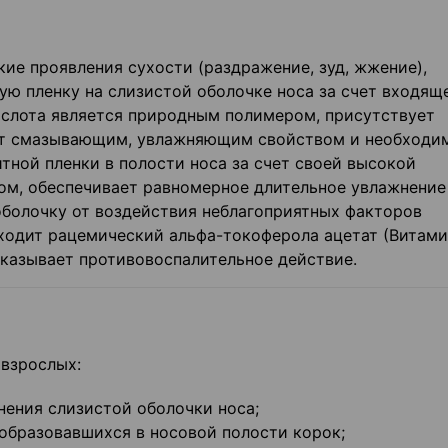
ие проявления сухости (раздражение, зуд, жжение),
ю пленку на слизистой оболочке носа за счет входяще
кислота является природным полимером, присутствует
ает смазывающим, увлажняющим свойством и необходи
тной пленки в полости носа за счет своей высокой
зом, обеспечивает равномерное длительное увлажнение
оболочку от воздействия неблагоприятных факторов
ходит рацемический альфа-токоферола ацетат (Витамин
оказывает противовоспалительное действие.
 взрослых:
нения слизистой оболочки носа;
образовавшихся в носовой полости корок;