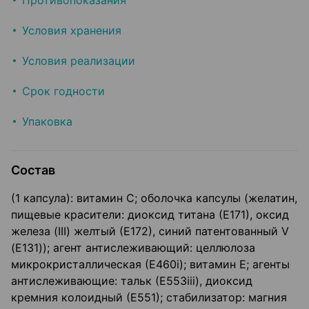
Противопоказания
Условия хранения
Условия реализации
Срок годности
Упаковка
Состав
(1 капсула): витамин С; оболочка капсулы (желатин,
пищевые красители: диоксид титана (Е171), оксид
железа (III) желтый (Е172), синий патентованный V
(Е131)); агент антислеживающий: целлюлоза
микрокристаллическая (Е460i); витамин Е; агенты
антислеживающие: тальк (Е553iii), диоксид
кремния колоидный (Е551); стабилизатор: магния