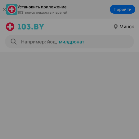
Установить приложение
Перейти
103: поиск лекарств и врачей
Минск
Например: йод
,
милдронат