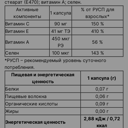
стеарат (Е470); витамин А; селен.
Активные
% от РУСП для
1 капсула
компоненты
взрослых*
Витамин С
90 мг
150 %
Витамин Е
41 мг ТЭ
410 %
450 мкг
Витамин А
56 %
РЭ
Селен
100 мкг
143 %
*РУСП – рекомендуемый уровень суточного
потребления.
Пищевая и энергетическая
1 капсула (г)
ценность
Белки
0,07 г
Пищевые волокна
0,06 г
Органические кислоты
0,09 г
Жиры
0,00 г
2,88 кДж / 0,72
Энергетическая ценность
ккал