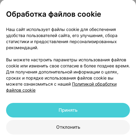
Обработка файлов cookie
О проекте
Новости проекта
Наш сайт использует файлы cookie для обеспечения
удобства пользователей сайта, его улучшения, сбора
Размещение рекламы
Медицинский маркетинг
статистики и предоставления персонализированных
Публичный договор
Доставка
рекомендаций.
Пользовательское соглашение
Вы можете настроить параметры использования файлов
Способы оплаты
Вакансии
Партнеры
cookie или изменить свое согласие в более позднее время.
Написать руководителю 103.by
Для получения дополнительной информации о целях,
сроках и порядке использования файлов cookie вы
Написать в поддержку
можете ознакомиться с нашей
Политикой обработки
Персональные настройки Cookie
файлов cookie
Обработка персональных данных
Принять
© 2026 ООО «Артокс Лаб», УНП 191700409 | 220012, Республика Беларусь,
г. Минск, улица Толбухина, 2, пом. 16 | help@103.by
|
Служба поддержки
+375 291212755
Отклонить