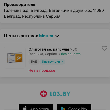
Производитель:
Галеника а.д. Белград, Батайнички друм б.б., 11080
Белград, Республика Сербия
Цены в аптеках
Минск
Олигогал se, капсулы
×
30
Галеника
, Сербия
•
без рецепта
БАД
Инструкция
Нет в продаже