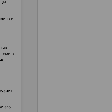
ьцы
ллина и
льно
ликемию
ие
учения
к его