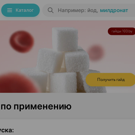
Каталог
Например: йод
,
милдронат
 по применению
уска
: