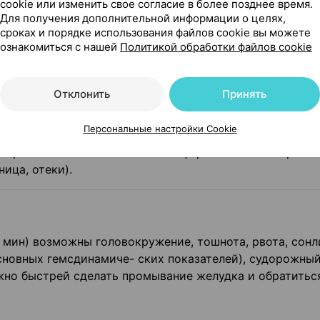
cookie или изменить свое согласие в более позднее время.
ть: диспептический синдром (анорехсия, тошнота, рв
Для получения дополнительной информации о целях,
рушения функции мочевыводящей системы (гломерулонеф
сроках и порядке использования файлов cookie вы можете
ознакомиться с нашей
Политикой обработки файлов cookie
рия, креатининемия, уретральные кровотечения), нару
ие, бессоница, галюцинации, обмороки), нарушения фу
нарушения сердечного ритма, артериальная гипото­ния)
Отклонить
Принять
 боль в глазу, гиперемия конъюнкти­вы, хемоз, светоб
ой системы (тендиниты, разрывы сухожилий, артралгия
Персональные настройки Cookie
ктериоз, кандидоз, синдром Стивенса-Джонса, лейкопе
иторное повышение печеночных ферментов в сыворотке
ница, отеки).
 мин) возможны головокружение, тошнота, рвота, сонл
сновных гемсдинамиче- ских показателей), судорожны
жно быстрей сделать промывание желудка и обратитьс