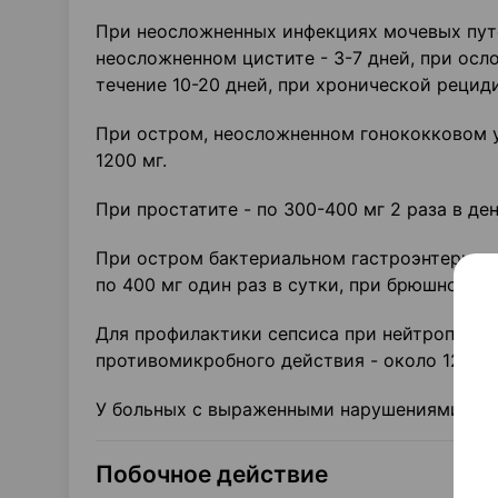
При неосложненных инфекциях мочевых путей 
неосложненном цистите - 3-7 дней, при осл
течение 10-20 дней, при хронической рецид
При остром, неосложненном гонококковом ур
1200 мг.
При простатите - по 300-400 мг 2 раза в ден
При остром бактериальном гастроэнтерите -
по 400 мг один раз в сутки, при брюшном тиф
Для профилактики сепсиса при нейтропении -
противомикробного действия - около 12 час
У больных с выраженными нарушениями функ
Побочное действие