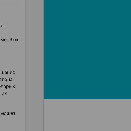
 с
зме. Эти
ышение
олона
оторых
 их
 может