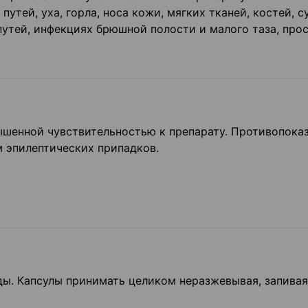
тей, уха, горла, носа кожи, мягких тканей, костей, с
утей, инфекциях брюшной полости и малого таза, прос
шенной чувствительностью к препарату. Противопока
 эпилептических припад­ков.
 еды. Капсулы принимать целиком неразжевывая, запивая