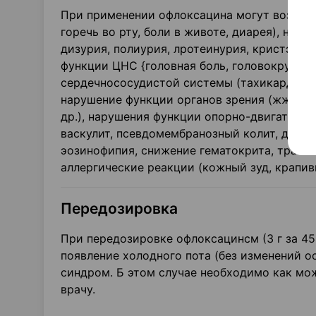
При применении офлоксацина могут возникну
горечь во рту, боли в животе, диарея), на
дизурия, полиурия, лротеинурия, кристэллу
функции ЦНС {головная боль, головокружен
сердечно­сосудистой системы (тахикардия, 
нарушение функции органов зрения (жжение и
др.), нарушения функции опорно-двигательн
васкулит, псевдомембранозный колит, дисба
эозинофипия, снижение гематокрита, транз
аллерги­ческие реакции (кожный зуд, крапив
Передозировка
При передозировке офлоксацинсм (3 г за 45
появление холодного пота (без изменений о
синдром. Б этом случае необходимо как мо
врачу.