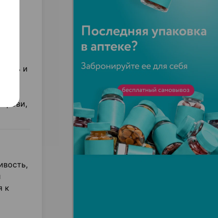
ота,
рит,
шения
нкции
,
оязнь и
),
ния,
 крови,
ивость,
й
я к