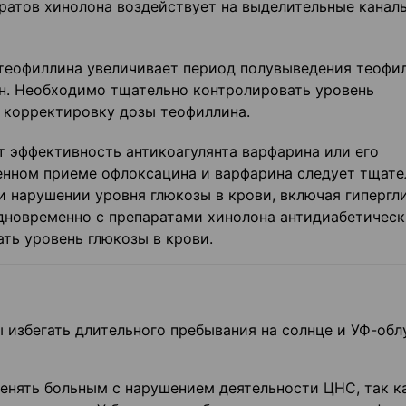
атов хинолона воздействует на выдели­тельные канал
еофиллина увеличивает период полувы­ведения теофи
н. Необходимо тща­тельно контролировать уровень
 корректи­ровку дозы теофиллина.
 эффективность антикоагулянта варфарина или его
енном приеме офлоксацина и варфарина следует тщате
и нарушении уровня глюкозы в крови, включая гиперг
дновременно с препаратами хинолона антидиабетическ
ать уровень глюкозы в крови.
избегать длительного пребывания на солнце и УФ-обл
нять больным с нарушением деятельности ЦНС, так ка