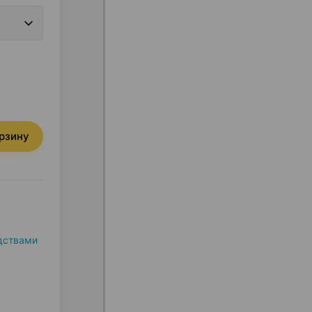
орзину
дствами