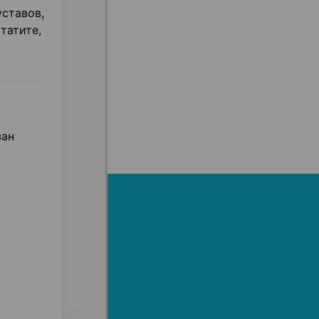
уставов,
татите,
зан