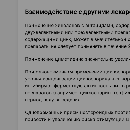
Взаимодействие с другими лека
Применение хинолонов с антацидами, содер
двухвалвнтными или трехвалентными препар
содержащими цинк, может в значительной ст
препараты не следует применять в тече­ние 
Применение циметидина значительно увели
При одновременном применении циклоспори
уровня концентрации циклоспорина в сыво
ингибируют ферментную актив­ность цитох
препаратов (например, циклоспорин, теофил
период полу выведения.
Одновременный прием нестероидных против
привести к увеличению риска стимуляции ЦН