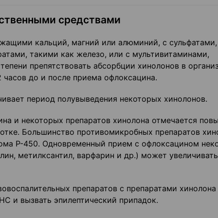
рственными средствами
жащими кальций, магний или алюминий, с сульфатами,
атами, такими как железо, или с мультивитаминами,
епени препятст­вовать абсорбции хинолонов в органи
2 часов до и после приема офлоксацина.
чивает период полувыведения некоторых хинолонов.
на и некоторых препаратов хинолона отме­чается пов
ротке. Большинство противомикробных препаратов хин
рома Р-450. Одновременный прием с офлоксацином нек
лин, метилксантил, варфарин и др.) может увеличивать
овоспалительных препаратов с препарата­ми хинолона
С и вызвать эпилепти­ческий припадок.