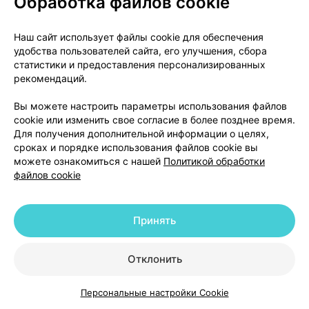
Обработка файлов cookie
Нет достаточного количества данных о
применении офлоксацина у беременных.
Наш сайт использует файлы cookie для обеспечения
Ограниченный опыт применения фторхинолонов в
удобства пользователей сайта, его улучшения, сбора
статистики и предоставления персонализированных
первом триместре беременности не
рекомендаций.
свидетельствует о том, что фторхинолоны связаны
с повышенным риском развития серьезных
Вы можете настроить параметры использования файлов
врожденных аномалий или других
cookie или изменить свое согласие в более позднее время.
неблагоприятных эффектов на исход
Для получения дополнительной информации о целях,
сроках и порядке использования файлов cookie вы
беременности. В исследованиях на животных при
можете ознакомиться с нашей
Политикой обработки
введении хинолонов наблюдались случаи
файлов cookie
повреждения суставного хряща у детенышей и
нерожденных животных, но тератогенные эффекты
(возникновение пороков развития) не
Принять
наблюдались. Нельзя исключить, что препарат
может вызывать повреждение суставного хряща у
Отклонить
плода, детей и подростков. Поэтому препарат
Офлоксацин противопоказан при беременности.
Персональные настройки Cookie
Каталог
Корзина
Избранное
Профиль