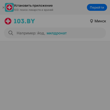
Установить приложение
Перейти
103: поиск лекарств и врачей
Минск
Например: йод
,
милдронат