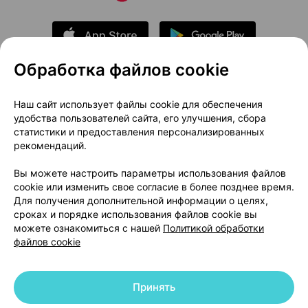
Обработка файлов cookie
О проекте
Новости проекта
Наш сайт использует файлы cookie для обеспечения
удобства пользователей сайта, его улучшения, сбора
Размещение рекламы
Медицинский маркетинг
статистики и предоставления персонализированных
Публичный договор
Доставка
рекомендаций.
Пользовательское соглашение
Вы можете настроить параметры использования файлов
Способы оплаты
Вакансии
Партнеры
cookie или изменить свое согласие в более позднее время.
Написать руководителю 103.by
Для получения дополнительной информации о целях,
сроках и порядке использования файлов cookie вы
Написать в поддержку
можете ознакомиться с нашей
Политикой обработки
Персональные настройки Cookie
файлов cookie
Обработка персональных данных
Принять
© 2026 ООО «Артокс Лаб», УНП 191700409 | 220012, Республика Беларусь,