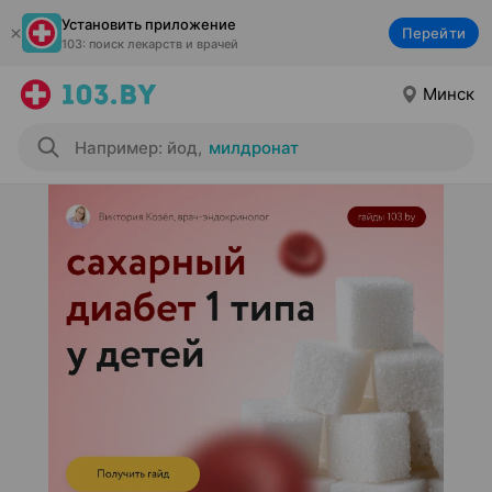
Установить приложение
Перейти
103: поиск лекарств и врачей
Минск
Например: йод
,
милдронат