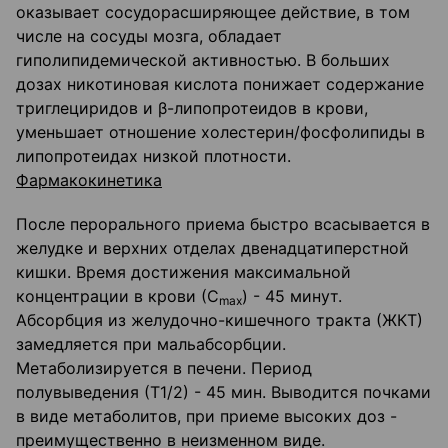
оказывает сосудорасширяющее действие, в том
числе на сосуды мозга, обладает
гиполипидемической активностью. В больших
дозах ни­котиновая кислота понижает содержание
триглециридов и β-липопротеидов в крови,
уменьшает отношение холестерин/фосфолипиды в
липопротеидах низкой плотности.
Фармакокинетика
После перорального приема быстро всасывается в
желудке и верхних отделах двенадца­типерстной
кишки. Время достижения максимальной
концентрации в крови (С
) - 45 минут.
max
Абсорбция из желудочно-кишечного тракта (ЖКТ)
замедляется при мальаб­сорбции.
Метаболизируется в печени. Период
полувыведения (Т1/2) - 45 мин. Выводится почками
в виде метаболитов, при приеме высоких доз -
преимущественно в неизменном виде.