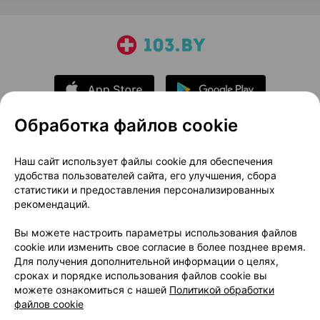
Обработка файлов cookie
О проекте
Новости проекта
Наш сайт использует файлы cookie для обеспечения
удобства пользователей сайта, его улучшения, сбора
Размещение рекламы
Медицинский маркетинг
статистики и предоставления персонализированных
Публичный договор
Доставка
рекомендаций.
Пользовательское соглашение
Вы можете настроить параметры использования файлов
Способы оплаты
Вакансии
Партнеры
cookie или изменить свое согласие в более позднее время.
Написать руководителю 103.by
Для получения дополнительной информации о целях,
сроках и порядке использования файлов cookie вы
Написать в поддержку
можете ознакомиться с нашей
Политикой обработки
Персональные настройки Cookie
файлов cookie
Обработка персональных данных