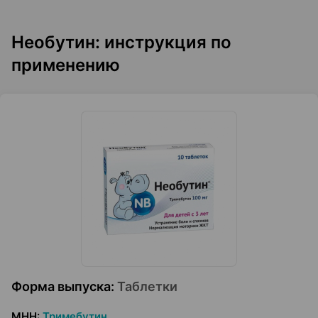
Необутин: инструкция по
применению
Форма выпуска
:
Таблетки
МНН
:
Тримебутин