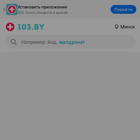
Установить приложение
Перейти
103: поиск лекарств и врачей
Минск
Например: йод
,
милдронат