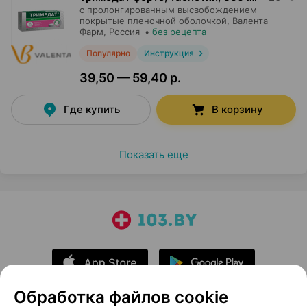
с пролонгированным высвобождением
покрытые пленочной оболочкой,
Валента
Фарм
, Россия
•
без рецепта
Популярно
Инструкция
39,50 — 59,40 р.
Где купить
В корзину
Показать еще
Обработка файлов cookie