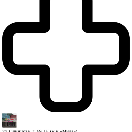
ул. Одинцова, д. 69-1Н (м-н «Мила»)