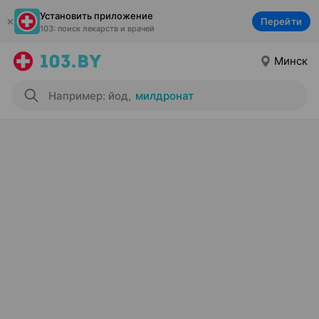
Установить приложение
Перейти
103: поиск лекарств и врачей
Минск
Например: йод
,
милдронат