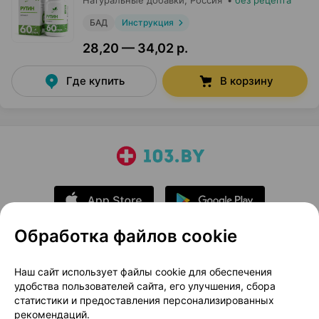
Натуральные добавки
, Россия
•
без рецепта
БАД
Инструкция
28,20 — 34,02 р.
Где купить
В корзину
Обработка файлов cookie
О проекте
Новости проекта
Наш сайт использует файлы cookie для обеспечения
удобства пользователей сайта, его улучшения, сбора
Размещение рекламы
Медицинский маркетинг
статистики и предоставления персонализированных
Публичный договор
Доставка
рекомендаций.