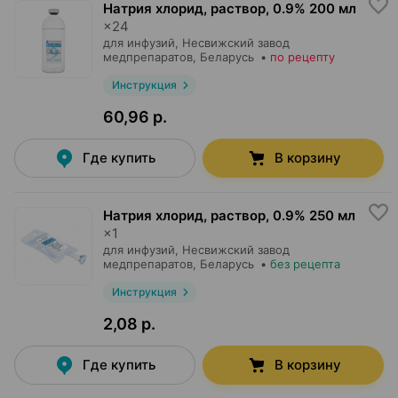
Натрия хлорид, раствор
,
0.9% 200 мл
×
24
для инфузий,
Несвижский завод
медпрепаратов
, Беларусь
•
по рецепту
Инструкция
60,96 р.
Где купить
В корзину
Натрия хлорид, раствор
,
0.9% 250 мл
×
1
для инфузий,
Несвижский завод
медпрепаратов
, Беларусь
•
без рецепта
Инструкция
2,08 р.
Где купить
В корзину