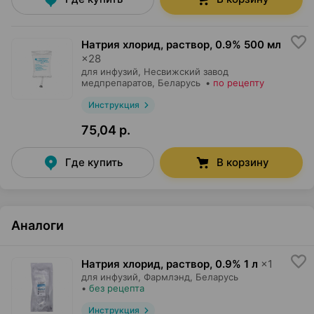
Натрия хлорид, раствор
,
0.9% 500 мл
×
28
для инфузий,
Несвижский завод
медпрепаратов
, Беларусь
•
по рецепту
Инструкция
75,04 р.
Где купить
В корзину
Аналоги
Натрия хлорид, раствор
,
0.9% 1 л
×
1
для инфузий,
Фармлэнд
, Беларусь
•
без рецепта
Инструкция