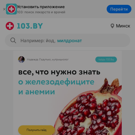
Установить приложение
Перейти
103: поиск лекарств и врачей
Минск
Например: йод
,
милдронат