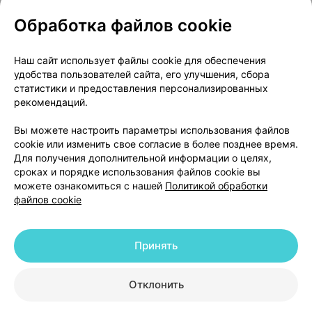
Обработка файлов cookie
О проекте
Новости проекта
Наш сайт использует файлы cookie для обеспечения
удобства пользователей сайта, его улучшения, сбора
Размещение рекламы
Медицинский маркетинг
статистики и предоставления персонализированных
Публичный договор
Доставка
рекомендаций.
Пользовательское соглашение
Вы можете настроить параметры использования файлов
Способы оплаты
Вакансии
Партнеры
cookie или изменить свое согласие в более позднее время.
Написать руководителю 103.by
Для получения дополнительной информации о целях,
сроках и порядке использования файлов cookie вы
Написать в поддержку
можете ознакомиться с нашей
Политикой обработки
Персональные настройки Cookie
файлов cookie
Обработка персональных данных
Принять
© 2026 ООО «Артокс Лаб», УНП 191700409 | 220012, Республика Беларусь,
г. Минск, улица Толбухина, 2, пом. 16 | help@103.by
|
Служба поддержки
+375 291212755
Отклонить