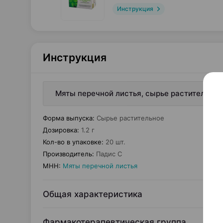
Инструкция
Инструкция
Мяты перечной листья, сырье растительное,
Форма выпуска
:
Сырье растительное
Дозировка
:
1.2 г
Кол-во в упаковке
:
20 шт.
Производитель
:
Падис С
МНН
:
Мяты перечной листья
Общая характеристика
Фармакотерапевтическая группа