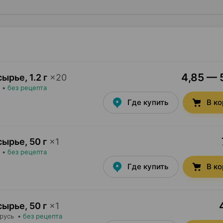
4,85 — 5
сырье
,
1.2 г
×
20
•
без рецепта
Где купить
В к
сырье
,
50 г
×
1
•
без рецепта
Где купить
В к
сырье
,
50 г
×
1
арусь
•
без рецепта