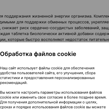
я поддержания жизненной энергии организма. Компле
одимыми для поддержки обменных процессов, укрепляе
, снижает риск сердечно-сосудистых заболеваний, за
Каждая таблетка биологически активной добавки содер
ии, которые быстро восполняют недостаток питатель
ункциональных значений для организма. Они повышают
Обработка файлов cookie
ю, и восстанавливают поврежденные клетки.
Наш сайт использует файлы cookie для обеспечения
удобства пользователей сайта, его улучшения, сбора
статистики и предоставления персонализированных
рекомендаций.
100 мг, витамин С – 100 мг, ниацин NE – 20 мг, витамин Е
Вы можете настроить параметры использования файлов
н В5 – 7,5 мг, цинк – 5 мг, магний – 2 мг, селен – 30 мкг
cookie или изменить свое согласие в более позднее время.
тамин В6 – 2 мкг, лютеин – 0,5 мкг, медь – 0,5 мкг, вита
Для получения дополнительной информации о целях,
0 мкг, хром – 40 мкг, фолиевая кислота – 200 мкг, йод – 1
сроках и порядке использования файлов cookie вы можете