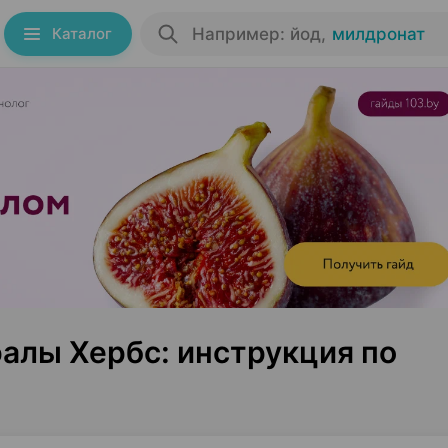
Каталог
Например: йод
,
милдронат
алы Хербс: инструкция по