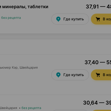
37,91 — 4
и минералы, таблетки
•
без рецепта
Где купить
В к
37,40 — 55
сьюмер Кэр
, Швейцария
Где купить
В к
30,64 — 39
 Швейцария
•
без рецепта