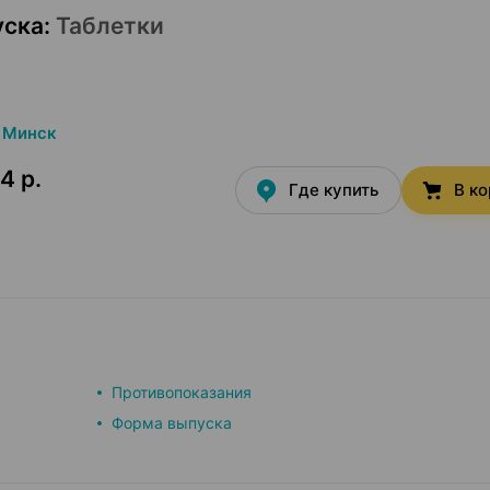
уска
:
Таблетки
Минск
4 р.
Где купить
В к
Противопоказания
Форма выпуска