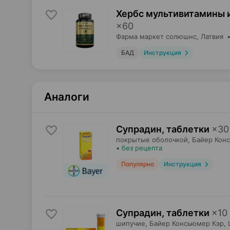
Хербс мультивитамины 
×
60
Фарма маркет солюшнс
, Латвия
БАД
Инструкция
Аналоги
Супрадин, таблетки
×
30
покрытые оболочкой,
Байер Кон
•
без рецепта
Популярно
Инструкция
Супрадин, таблетки
×
10
шипучие,
Байер Консьюмер Кэр
,