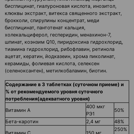
бисглицинат, гиалуроновая кислота, инозитол,
клюквы экстракт, витекса священного экстракт,
брокколи, спирулины концентрат, меди
бисглицинат, пантотенат кальция,
холекальциферол, гесперидин, менахинон-7,
шпинат, коэнзим Q10, пиридоксина гидрохлорид,
тиамина гидрохлорид, рибофлавин, ретинола
ацетат, кератин, йодказеин, хрома пиколинат,
керамиды, фолиевая кислота, селексен
(селеноксантен), метилкобаламин, биотин.
Содержание в 3 таблетках (суточном приеме) и
% от рекомендуемого уровня суточного
потребления(адекватного уровня)
400 мкг
Витамин А
50%
РЭ1
Бета-каротин
2,4 мг
48%
250%
Витамин С
150 мг