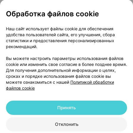
Обработка файлов cookie
О проекте
Новости проекта
Наш сайт использует файлы cookie для обеспечения
удобства пользователей сайта, его улучшения, сбора
Размещение рекламы
Медицинский маркетинг
статистики и предоставления персонализированных
Публичный договор
Доставка
рекомендаций.
Пользовательское соглашение
Вы можете настроить параметры использования файлов
Способы оплаты
Вакансии
Партнеры
cookie или изменить свое согласие в более позднее время.
Написать руководителю 103.by
Для получения дополнительной информации о целях,
сроках и порядке использования файлов cookie вы
Написать в поддержку
можете ознакомиться с нашей
Политикой обработки
Персональные настройки Cookie
файлов cookie
Обработка персональных данных
Принять
© 2026 ООО «Артокс Лаб», УНП 191700409 | 220012, Республика Беларусь,
г. Минск, улица Толбухина, 2, пом. 16 | help@103.by
|
Служба поддержки
+375 291212755
Отклонить