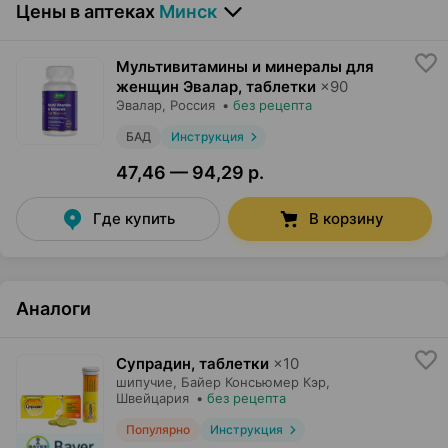
Цены в аптеках
Минск
Мультивитамины и минералы для
женщин Эвалар, таблетки
×
90
Эвалар
, Россия
•
без рецепта
БАД
Инструкция
47,46 — 94,29 р.
Где купить
В корзину
Аналоги
Супрадин, таблетки
×
10
шипучие,
Байер Консьюмер Кэр
,
Швейцария
•
без рецепта
Популярно
Инструкция