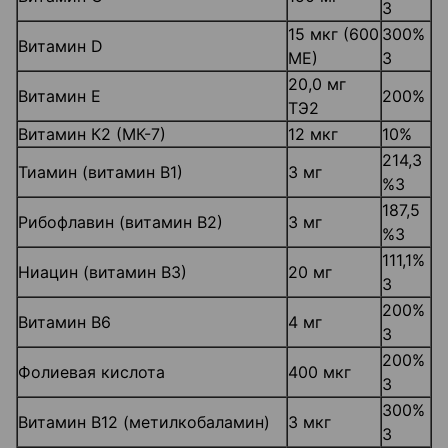
3
15 мкг (600
300%
Витамин D
МЕ)
3
20,0 мг
Витамин Е
200%
ТЭ2
Витамин К2 (МК-7)
12 мкг
10%
214,3
Тиамин (витамин В1)
3 мг
%3
187,5
Рибофлавин (витамин В2)
3 мг
%3
111,1%
Ниацин (витамин В3)
20 мг
3
200%
Витамин В6
4 мг
3
200%
Фолиевая кислота
400 мкг
3
300%
Витамин В12 (метилкобаламин)
3 мкг
3