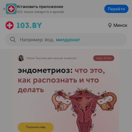
Установить приложение
Перейти
103: поиск лекарств и врачей
Минск
Например: йод
,
милдронат