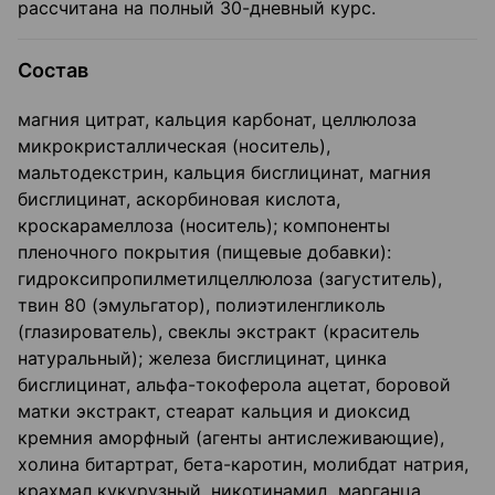
рассчитана на полный 30-дневный курс.
Состав
магния цитрат, кальция карбонат, целлюлоза
микрокристаллическая (носитель),
мальтодекстрин, кальция бисглицинат, магния
бисглицинат, аскорбиновая кислота,
кроскарамеллоза (носитель); компоненты
пленочного покрытия (пищевые добавки):
гидроксипропилметилцеллюлоза (загуститель),
твин 80 (эмульгатор), полиэтиленгликоль
(глазирователь), свеклы экстракт (краситель
натуральный); железа бисглицинат, цинка
бисглицинат, альфа-токоферола ацетат, боровой
матки экстракт, стеарат кальция и диоксид
кремния аморфный (агенты антислеживающие),
холина битартрат, бета-каротин, молибдат натрия,
крахмал кукурузный, никотинамид, марганца