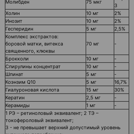
Молибден
75 мкг
3
Холин
10 мг
2%
Инозит
10 мг
2%
Гесперидин
5 мг
2,5%
Комплекс экстрактов:
боровой матки, витекса
70 мг
-
священного, клюквы
Брокколи
10 мг
-
Спирулины концентрат
10 мг
-
Шпинат
5 мг
-
Коэнзим Q10
5 мг
16,7%
Гиалуроновая кислота
15 мг
30%
Кератин
2,5 мг
-
Керамиды
1 мг
-
1 РЭ – ретиноловый эквивалент; 2 ТЭ –
токофероловый эквивалент;
3 - не превышает верхний допустимый уровень