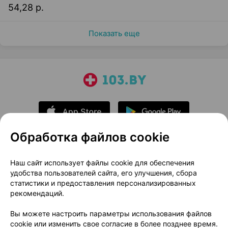
54,28 р.
Показать еще
Обработка файлов cookie
О проекте
Новости проекта
Наш сайт использует файлы cookie для обеспечения
удобства пользователей сайта, его улучшения, сбора
Размещение рекламы
Медицинский маркетинг
статистики и предоставления персонализированных
Публичный договор
Доставка
рекомендаций.
Пользовательское соглашение
Вы можете настроить параметры использования файлов
Способы оплаты
Вакансии
Партнеры
cookie или изменить свое согласие в более позднее время.