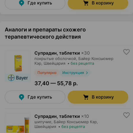
Где купить
В корзину
Аналоги и препараты схожего
терапевтического действия
Супрадин, таблетки
×
30
покрытые оболочкой,
Байер Консьюмер
Кэр
, Швейцария
•
без рецепта
Популярно
Инструкция
37,40 — 55,78 р.
Где купить
В корзину
Супрадин, таблетки
×
10
шипучие,
Байер Консьюмер Кэр
,
Швейцария
•
без рецепта