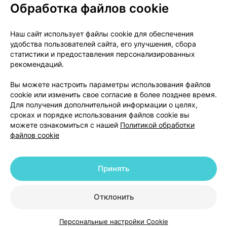
Обработка файлов cookie
О проекте
Новости проекта
Наш сайт использует файлы cookie для обеспечения
удобства пользователей сайта, его улучшения, сбора
Размещение рекламы
Медицинский маркетинг
статистики и предоставления персонализированных
Публичный договор
Доставка
рекомендаций.
Пользовательское соглашение
Вы можете настроить параметры использования файлов
Способы оплаты
Вакансии
Партнеры
cookie или изменить свое согласие в более позднее время.
Написать руководителю 103.by
Для получения дополнительной информации о целях,
сроках и порядке использования файлов cookie вы
Написать в поддержку
можете ознакомиться с нашей
Политикой обработки
Персональные настройки Cookie
файлов cookie
Обработка персональных данных
Принять
© 2026 ООО «Артокс Лаб», УНП 191700409 | 220012, Республика Беларусь,
г. Минск, улица Толбухина, 2, пом. 16 | help@103.by
|
Служба поддержки
+375 291212755
Отклонить
Персональные настройки Cookie
Каталог
Корзина
Избранное
Профиль