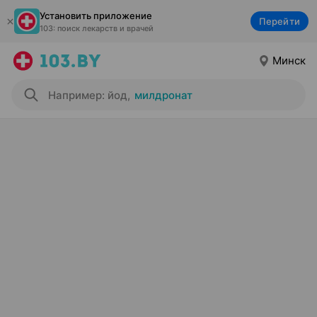
Установить приложение
Перейти
103: поиск лекарств и врачей
Минск
Например: йод
,
милдронат