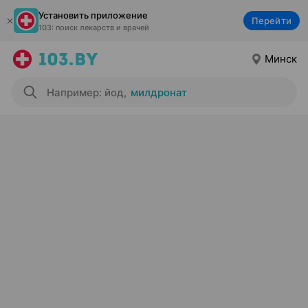
Установить приложение
Перейти
103: поиск лекарств и врачей
Минск
Например: йод
,
милдронат