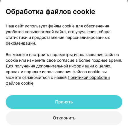
Обработка файлов cookie
О проекте
Новости проекта
Наш сайт использует файлы cookie для обеспечения
удобства пользователей сайта, его улучшения, сбора
Размещение рекламы
Медицинский маркетинг
статистики и предоставления персонализированных
Публичный договор
Доставка
рекомендаций.
Пользовательское соглашение
Вы можете настроить параметры использования файлов
Способы оплаты
Вакансии
Партнеры
cookie или изменить свое согласие в более позднее время.
Написать руководителю 103.by
Для получения дополнительной информации о целях,
сроках и порядке использования файлов cookie вы
Написать в поддержку
можете ознакомиться с нашей
Политикой обработки
Персональные настройки Cookie
файлов cookie
Обработка персональных данных
Принять
© 2026 ООО «Артокс Лаб», УНП 191700409 | 220012, Республика Беларусь,
г. Минск, улица Толбухина, 2, пом. 16 | help@103.by
|
Служба поддержки
+375 291212755
Отклонить