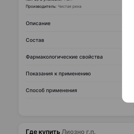
Производитель
:
Чистая река
Описание
Состав
Фармакологические свойства
Показания к применению
Способ применения
Где купить
Лиозно г.п.