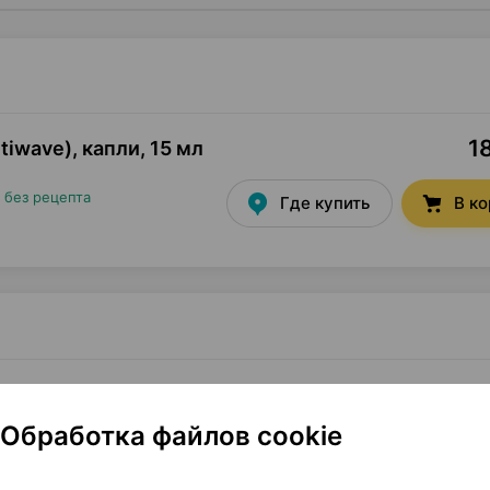
1
tiwave), капли
,
15 мл
•
без рецепта
Где купить
В к
 15 мл ×1, Чистая река Беларусь
Обработка файлов cookie