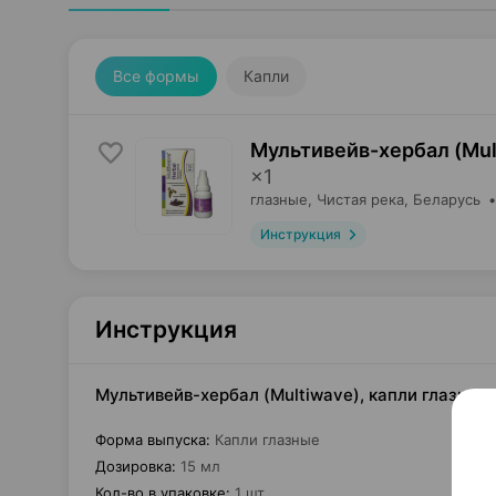
Все формы
Капли
Мультивейв-хербал (Mul
×
1
глазные,
Чистая река
, Беларусь
Инструкция
Инструкция
Мультивейв-хербал (Multiwave), капли глазные,
Форма выпуска
:
Капли глазные
Дозировка
:
15 мл
Кол-во в упаковке
:
1 шт.