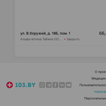
66,
ул. В.Хоружей, д. 18Б, пом. 1
Альфа-аптека Табина ООО Аптека №11
Закрыто
О прое
Медицин
Пользовательско
Написа
Персональные