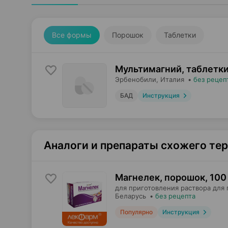
Все формы
Порошок
Таблетки
Мультимагний, таблетк
Эрбенобили
, Италия
•
без рецеп
БАД
Инструкция
Аналоги и препараты схожего те
Магнелек, порошок
,
100 
для приготовления раствора для 
Беларусь
•
без рецепта
Популярно
Инструкция