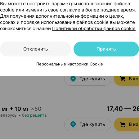
Вы можете настроить параметры использования файлов
cookie или изменить свое согласие в более позднее время.
Для получения дополнительной информации о целях,
50,19 — 65
 мг
×
100
сроках и порядке использования файлов cookie вы можете
цепта
ознакомиться с нашей
Политикой обработки файлов cookie
Где купить
В к
Отклонить
Принять
10,97 — 16
 мг
×
20
Персональные настройки Cookie
цепта
Где купить
В к
17,40 — 26
 мг + 10 мг
×
50
Беларусь
•
без рецепта
Где купить
В к