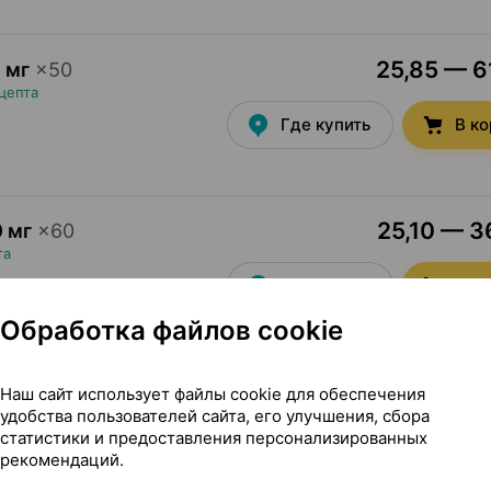
25,85 — 61
 мг
×
50
цепта
Где купить
В к
25,10 — 36
 мг
×
60
та
Где купить
В к
Обработка файлов cookie
14,00 — 21
 мг
×
30
Наш сайт использует файлы cookie для обеспечения
удобства пользователей сайта, его улучшения, сбора
та
статистики и предоставления персонализированных
Где купить
В к
рекомендаций.