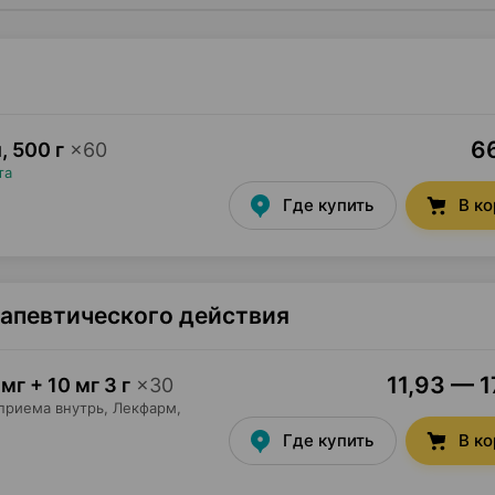
66
и
,
500 г
×
60
та
Где купить
В к
рапевтического действия
11,93 — 1
мг + 10 мг 3 г
×
30
приема внутрь,
Лекфарм
,
Где купить
В к