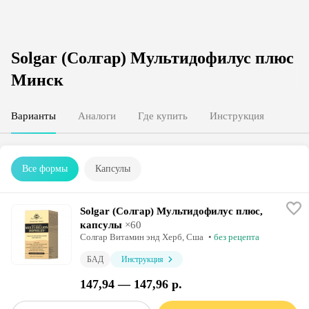
Solgar (Солгар) Мультидофилус плюс
Минск
Варианты
Аналоги
Где купить
Инструкция
Все формы
Капсулы
Solgar (Солгар) Мультидофилус плюс,
капсулы
×
60
Солгар Витамин энд Херб
, Сша
•
без рецепта
БАД
Инструкция
147,94 — 147,96 р.