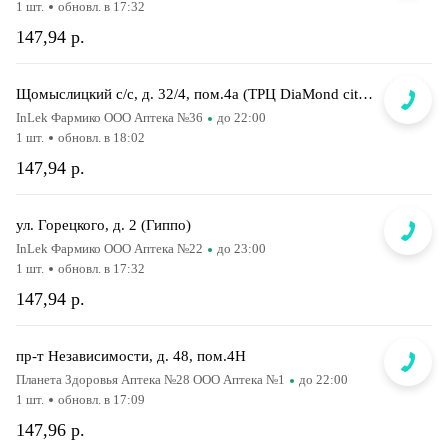
1 шт.
обновл. в 17:32
147,94 р.
Щомыслицкий с/с, д. 32/4, пом.4а (ТРЦ DiaMond city, вход напротив магазина Маяк)
InLek Фармико ООО Аптека №36
до 22:00
1 шт.
обновл. в 18:02
147,94 р.
ул. Горецкого, д. 2 (Гиппо)
InLek Фармико ООО Аптека №22
до 23:00
1 шт.
обновл. в 17:32
147,94 р.
пр-т Независимости, д. 48, пом.4Н
Планета Здоровья Аптека №28 ООО Аптека №1
до 22:00
1 шт.
обновл. в 17:09
147,96 р.