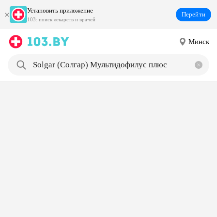
Установить приложение
Перейти
103: поиск лекарств и врачей
Минск