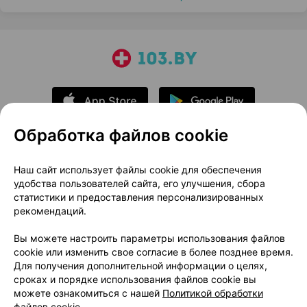
Обработка файлов cookie
О проекте
Новости проекта
Наш сайт использует файлы cookie для обеспечения
удобства пользователей сайта, его улучшения, сбора
Размещение рекламы
Медицинский маркетинг
статистики и предоставления персонализированных
Публичный договор
Доставка
рекомендаций.
Пользовательское соглашение
Вы можете настроить параметры использования файлов
Способы оплаты
Вакансии
Партнеры
cookie или изменить свое согласие в более позднее время.
Написать руководителю 103.by
Для получения дополнительной информации о целях,
сроках и порядке использования файлов cookie вы
Написать в поддержку
можете ознакомиться с нашей
Политикой обработки
Персональные настройки Cookie
файлов cookie