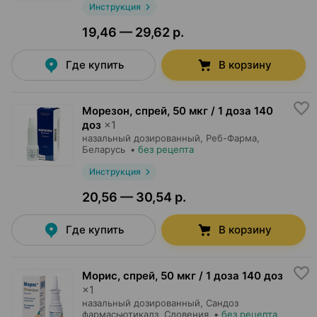
Инструкция
19,46 — 29,62 р.
Где купить
В корзину
Морезон, спрей
,
50 мкг / 1 доза 140
доз
×
1
назальный дозированный,
Реб-Фарма
,
Беларусь
•
без рецепта
Инструкция
20,56 — 30,54 р.
Где купить
В корзину
Морис, спрей
,
50 мкг / 1 доза 140 доз
×
1
назальный дозированный,
Сандоз
фармасьютикалз
, Словения
•
без рецепта