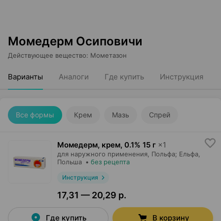
Момедерм Осиповичи
Действующее вещество
:
Мометазон
Варианты
Аналоги
Где купить
Инструкция
Все формы
Крем
Мазь
Спрей
Момедерм, крем
,
0.1% 15 г
×
1
для наружного применения,
Польфа; Ельфа
,
Польша
•
без рецепта
Инструкция
17,31 — 20,29 р.
Где купить
В корзину