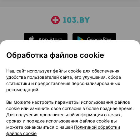
Обработка файлов cookie
О проекте
Новости проекта
Наш сайт использует файлы cookie для обеспечения
удобства пользователей сайта, его улучшения, сбора
Размещение рекламы
Медицинский маркетинг
статистики и предоставления персонализированных
Публичный договор
Доставка
рекомендаций.
Пользовательское соглашение
Вы можете настроить параметры использования файлов
Способы оплаты
Вакансии
Партнеры
cookie или изменить свое согласие в более позднее время.
Написать руководителю 103.by
Для получения дополнительной информации о целях,
сроках и порядке использования файлов cookie вы
Написать в поддержку
можете ознакомиться с нашей
Политикой обработки
Персональные настройки Cookie
файлов cookie