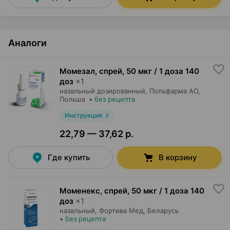
Аналоги
Момезал, спрей
,
50 мкг / 1 доза 140
доз
×
1
назальный дозированный,
Польфарма AO
,
Польша
•
без рецепта
Инструкция
22,79 — 37,62 р.
Где купить
В корзину
Моменекс, спрей
,
50 мкг / 1 доза 140
доз
×
1
назальный,
Фортива Мед
, Беларусь
•
без рецепта