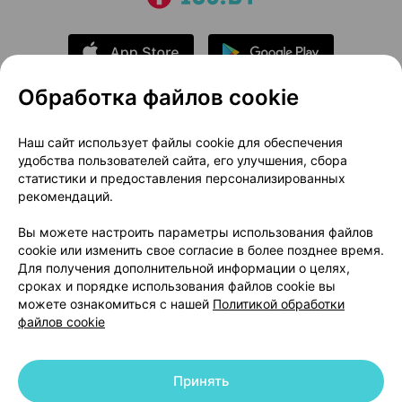
Обработка файлов cookie
О проекте
Новости проекта
Наш сайт использует файлы cookie для обеспечения
удобства пользователей сайта, его улучшения, сбора
Размещение рекламы
Медицинский маркетинг
статистики и предоставления персонализированных
Публичный договор
Доставка
рекомендаций.
Пользовательское соглашение
Вы можете настроить параметры использования файлов
Способы оплаты
Вакансии
Партнеры
cookie или изменить свое согласие в более позднее время.
Написать руководителю 103.by
Для получения дополнительной информации о целях,
сроках и порядке использования файлов cookie вы
Написать в поддержку
можете ознакомиться с нашей
Политикой обработки
Персональные настройки Cookie
файлов cookie
Обработка персональных данных
Принять
© 2026 ООО «Артокс Лаб», УНП 191700409 | 220012, Республика Беларусь,