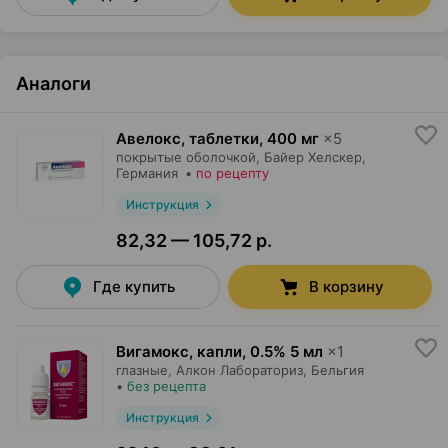
Аналоги
Авелокс, таблетки
,
400 мг
×
5
покрытые оболочкой,
Байер Хелскер
,
Германия
•
по рецепту
Инструкция
82,32 — 105,72 р.
Где купить
В корзину
Вигамокс, капли
,
0.5% 5 мл
×
1
глазные,
Алкон Лабораториз
, Бельгия
•
без рецепта
Инструкция