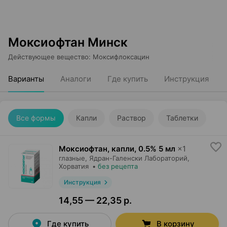
Моксиофтан Минск
Действующее вещество
:
Моксифлоксацин
Варианты
Аналоги
Где купить
Инструкция
Все формы
Капли
Раствор
Таблетки
Моксиофтан, капли
,
0.5% 5 мл
×
1
глазные,
Ядран-Галенски Лабораторий
,
Хорватия
•
без рецепта
Инструкция
14,55 — 22,35 р.
Где купить
В корзину